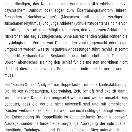
beeinträchtigen, das Krankheits- und Verletzungsrisiko erhöhen und zu
psychischem Burnout oder sogar zum Übertrainingssyndrom führen.
Besonders "Nachtschwärmer" (Menschen mit einem verzögerten
zirkadianen Rhythmus) und junge Athleten (Schüler/Studenten) sind hiervon
betroffen, da sie oft keine Möglichkeit haben, den verlorenen Schlaf durch
Nickerchen am Tag auszugleichen. Ohne ausreichenden Schlaf können die
physiologischen Vorteile von Doppelläufen zunichtegemacht oder sogar
umgekehrt werden, was zu negativen Anpassungen führt. Schlaf ist somit
ein nicht verhandelbarer Bestandteil des fortgeschrittenen Trainings.
Obwohl abendliches Training den Schlaf für die meisten Individuen nicht
stört, ist dies ein potenzielles Problem, das individuell bewertet werden
muss.
Die "Kosten-Nutzen-Analyse" von Doppelläufen ist stark kontextabhängig.
Die Risiken (Verletzungen, Übertraining, Zeit, Schlaf) sind explizit damit
verbunden, wie Doppelläufe umgesetzt werden und wer sie umsetzt. Dies
bedeutet, dass die Vorteile nicht universell sind und mit erheblichen
"Kosten" verbunden sein können, wenn sie nicht richtig gemanagt werden.
Die Entscheidung für Doppelläufe ist keine einfache "mehr ist besser"-
Aussage, sondern erfordert eine sorgfältige Abwägung der individuellen
Umstände, Trainingsziele und Erholungsfähigkeit. Dies unterstreicht die