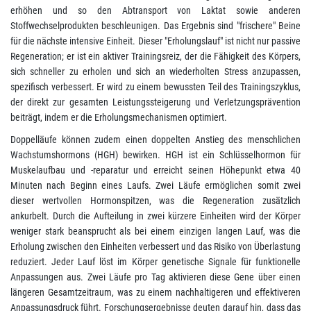
erhöhen und so den Abtransport von Laktat sowie anderen
Stoffwechselprodukten beschleunigen. Das Ergebnis sind "frischere" Beine
für die nächste intensive Einheit. Dieser "Erholungslauf" ist nicht nur passive
Regeneration; er ist ein aktiver Trainingsreiz, der die Fähigkeit des Körpers,
sich schneller zu erholen und sich an wiederholten Stress anzupassen,
spezifisch verbessert. Er wird zu einem bewussten Teil des Trainingszyklus,
der direkt zur gesamten Leistungssteigerung und Verletzungsprävention
beiträgt, indem er die Erholungsmechanismen optimiert.
Doppelläufe können zudem einen doppelten Anstieg des menschlichen
Wachstumshormons (HGH) bewirken. HGH ist ein Schlüsselhormon für
Muskelaufbau und -reparatur und erreicht seinen Höhepunkt etwa 40
Minuten nach Beginn eines Laufs. Zwei Läufe ermöglichen somit zwei
dieser wertvollen Hormonspitzen, was die Regeneration zusätzlich
ankurbelt. Durch die Aufteilung in zwei kürzere Einheiten wird der Körper
weniger stark beansprucht als bei einem einzigen langen Lauf, was die
Erholung zwischen den Einheiten verbessert und das Risiko von Überlastung
reduziert. Jeder Lauf löst im Körper genetische Signale für funktionelle
Anpassungen aus. Zwei Läufe pro Tag aktivieren diese Gene über einen
längeren Gesamtzeitraum, was zu einem nachhaltigeren und effektiveren
Anpassungsdruck führt. Forschungsergebnisse deuten darauf hin, dass das