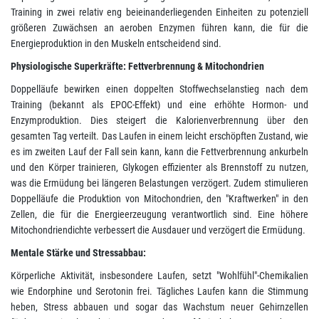
Training in zwei relativ eng beieinanderliegenden Einheiten zu potenziell
größeren Zuwächsen an aeroben Enzymen führen kann, die für die
Energieproduktion in den Muskeln entscheidend sind.
Physiologische Superkräfte: Fettverbrennung & Mitochondrien
Doppelläufe bewirken einen doppelten Stoffwechselanstieg nach dem
Training (bekannt als EPOC-Effekt) und eine erhöhte Hormon- und
Enzymproduktion. Dies steigert die Kalorienverbrennung über den
gesamten Tag verteilt. Das Laufen in einem leicht erschöpften Zustand, wie
es im zweiten Lauf der Fall sein kann, kann die Fettverbrennung ankurbeln
und den Körper trainieren, Glykogen effizienter als Brennstoff zu nutzen,
was die Ermüdung bei längeren Belastungen verzögert. Zudem stimulieren
Doppelläufe die Produktion von Mitochondrien, den "Kraftwerken" in den
Zellen, die für die Energieerzeugung verantwortlich sind. Eine höhere
Mitochondriendichte verbessert die Ausdauer und verzögert die Ermüdung.
Mentale Stärke und Stressabbau:
Körperliche Aktivität, insbesondere Laufen, setzt "Wohlfühl"-Chemikalien
wie Endorphine und Serotonin frei. Tägliches Laufen kann die Stimmung
heben, Stress abbauen und sogar das Wachstum neuer Gehirnzellen