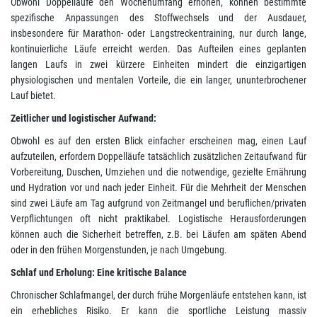
Obwohl Doppelläufe den Wochenumfang erhöhen, können bestimmte
spezifische Anpassungen des Stoffwechsels und der Ausdauer,
insbesondere für Marathon- oder Langstreckentraining, nur durch lange,
kontinuierliche Läufe erreicht werden. Das Aufteilen eines geplanten
langen Laufs in zwei kürzere Einheiten mindert die einzigartigen
physiologischen und mentalen Vorteile, die ein langer, ununterbrochener
Lauf bietet.
Zeitlicher und logistischer Aufwand:
Obwohl es auf den ersten Blick einfacher erscheinen mag, einen Lauf
aufzuteilen, erfordern Doppelläufe tatsächlich zusätzlichen Zeitaufwand für
Vorbereitung, Duschen, Umziehen und die notwendige, gezielte Ernährung
und Hydration vor und nach jeder Einheit. Für die Mehrheit der Menschen
sind zwei Läufe am Tag aufgrund von Zeitmangel und beruflichen/privaten
Verpflichtungen oft nicht praktikabel. Logistische Herausforderungen
können auch die Sicherheit betreffen, z.B. bei Läufen am späten Abend
oder in den frühen Morgenstunden, je nach Umgebung.
Schlaf und Erholung: Eine kritische Balance
Chronischer Schlafmangel, der durch frühe Morgenläufe entstehen kann, ist
ein erhebliches Risiko. Er kann die sportliche Leistung massiv