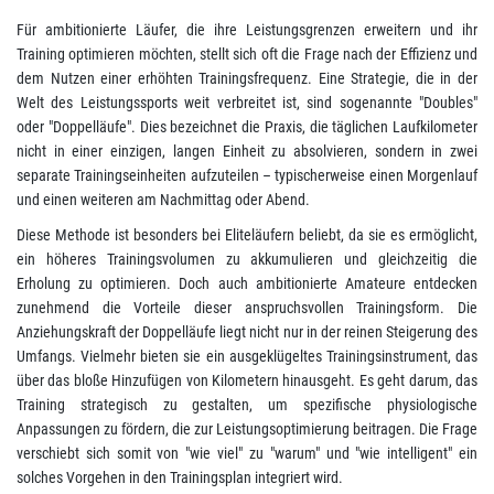
Für ambitionierte Läufer, die ihre Leistungsgrenzen erweitern und ihr
Training optimieren möchten, stellt sich oft die Frage nach der Effizienz und
dem Nutzen einer erhöhten Trainingsfrequenz. Eine Strategie, die in der
Welt des Leistungssports weit verbreitet ist, sind sogenannte "Doubles"
oder "Doppelläufe". Dies bezeichnet die Praxis, die täglichen Laufkilometer
nicht in einer einzigen, langen Einheit zu absolvieren, sondern in zwei
separate Trainingseinheiten aufzuteilen – typischerweise einen Morgenlauf
und einen weiteren am Nachmittag oder Abend.
Diese Methode ist besonders bei Eliteläufern beliebt, da sie es ermöglicht,
ein höheres Trainingsvolumen zu akkumulieren und gleichzeitig die
Erholung zu optimieren. Doch auch ambitionierte Amateure entdecken
zunehmend die Vorteile dieser anspruchsvollen Trainingsform. Die
Anziehungskraft der Doppelläufe liegt nicht nur in der reinen Steigerung des
Umfangs. Vielmehr bieten sie ein ausgeklügeltes Trainingsinstrument, das
über das bloße Hinzufügen von Kilometern hinausgeht. Es geht darum, das
Training strategisch zu gestalten, um spezifische physiologische
Anpassungen zu fördern, die zur Leistungsoptimierung beitragen. Die Frage
verschiebt sich somit von "wie viel" zu "warum" und "wie intelligent" ein
solches Vorgehen in den Trainingsplan integriert wird.