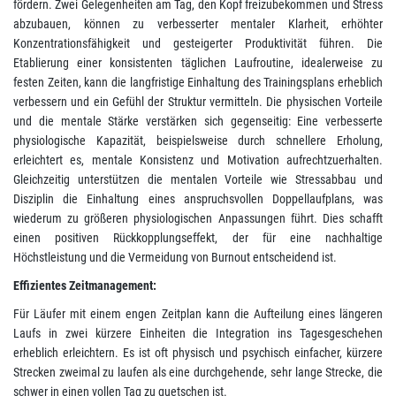
fördern. Zwei Gelegenheiten am Tag, den Kopf freizubekommen und Stress
abzubauen, können zu verbesserter mentaler Klarheit, erhöhter
Konzentrationsfähigkeit und gesteigerter Produktivität führen. Die
Etablierung einer konsistenten täglichen Laufroutine, idealerweise zu
festen Zeiten, kann die langfristige Einhaltung des Trainingsplans erheblich
verbessern und ein Gefühl der Struktur vermitteln. Die physischen Vorteile
und die mentale Stärke verstärken sich gegenseitig: Eine verbesserte
physiologische Kapazität, beispielsweise durch schnellere Erholung,
erleichtert es, mentale Konsistenz und Motivation aufrechtzuerhalten.
Gleichzeitig unterstützen die mentalen Vorteile wie Stressabbau und
Disziplin die Einhaltung eines anspruchsvollen Doppellaufplans, was
wiederum zu größeren physiologischen Anpassungen führt. Dies schafft
einen positiven Rückkopplungseffekt, der für eine nachhaltige
Höchstleistung und die Vermeidung von Burnout entscheidend ist.
Effizientes Zeitmanagement:
Für Läufer mit einem engen Zeitplan kann die Aufteilung eines längeren
Laufs in zwei kürzere Einheiten die Integration ins Tagesgeschehen
erheblich erleichtern. Es ist oft physisch und psychisch einfacher, kürzere
Strecken zweimal zu laufen als eine durchgehende, sehr lange Strecke, die
schwer in einen vollen Tag zu quetschen ist.