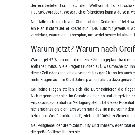
der erarbeiteten Form nach dem Wettkampf. Es fällt schwer
Hauruck-Vorgaben. Wesentlich erfolgreicher kannst du sein, w
Nun falle nicht gleich vom Stuhl mit dem Gedanken: "Jetzt wol
ein Plan nicht teuer, er kostet nur 11,46 Euro für jeweils 
verstehen, warum ein Jahresplan, um soviel besser ist als ein
Warum jetzt? Warum nach Greif
Warum jetzt? Wenn man die meiste Zeit ungeplant trainiert,
enthalten muss. Viele Fragen tauchen auf. Was mache ich inner
dieser Zeit oder kann ich die vernachlässigen? Kann ich auch 
mehr Fragen auf. Im Greif-Jahresplan erhälst du dazu genau
Gar keine Fragen stellen sich die Durchtrainierer, die fra
Nichtregenerierer sind im Grunde die besten und ehrgeizigsten 
Anpassungspotential zur Verfügung steht. Ist dieses Potential a
nicht mehr zu erzielen. Erst wenn man das Training vermindert 
betrügbar. Wer "durchtrainiert", erlebt mit 100%iger Sicherh
Neu-Mitglieder der Greif-Community sind immer wieder total en
die große Softiewelle über sie.