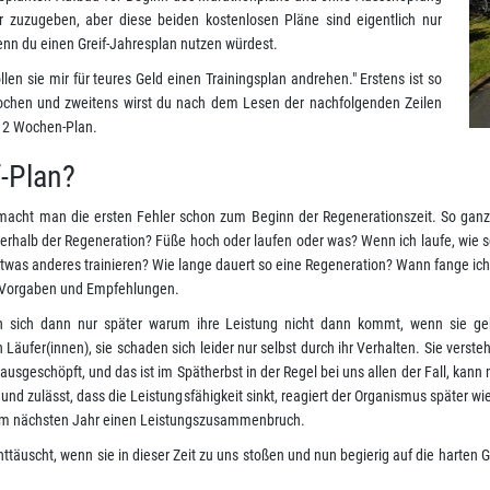
 zuzugeben, aber diese beiden kostenlosen Pläne sind eigentlich nur
enn du einen Greif-Jahresplan nutzen würdest.
len sie mir für teures Geld einen Trainingsplan andrehen." Erstens ist so
4 Wochen und zweitens wirst du nach dem Lesen der nachfolgenden Zeilen
 12 Wochen-Plan.
-Plan?
 macht man die ersten Fehler schon zum Beginn der Regenerationszeit. So ganz 
halb der Regeneration? Füße hoch oder laufen oder was? Wenn ich laufe, wie schn
etwas anderes trainieren? Wie lange dauert so eine Regeneration? Wann fange ich
e Vorgaben und Empfehlungen.
gen sich dann nur später warum ihre Leistung nicht dann kommt, wenn sie gebr
Läufer(innen), sie schaden sich leider nur selbst durch ihr Verhalten. Sie verste
usgeschöpft, und das ist im Spätherbst in der Regel bei uns allen der Fall, kann 
und zulässt, dass die Leistungsfähigkeit sinkt, reagiert der Organismus später wi
eit im nächsten Jahr einen Leistungszusammenbruch.
ttäuscht, wenn sie in dieser Zeit zu uns stoßen und nun begierig auf die harten 