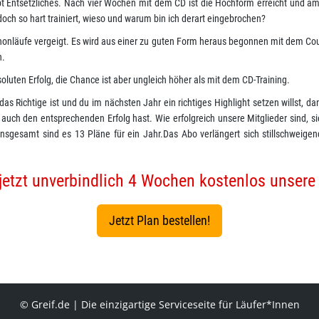
t Entsetzliches. Nach vier Wochen mit dem CD ist die Hochform erreicht und am
och so hart trainiert, wieso und warum bin ich derart eingebrochen?
nläufe vergeigt. Es wird aus einer zu guten Form heraus begonnen mit dem Coun
n.
soluten Erfolg, die Chance ist aber ungleich höher als mit dem CD-Training.
s Richtige ist und du im nächsten Jahr ein richtiges Highlight setzen willst, da
 auch den entsprechenden Erfolg hast. Wie erfolgreich unsere Mitglieder sind, s
nsgesamt sind es 13 Pläne für ein Jahr.Das Abo verlängert sich stillschweigen
jetzt unverbindlich 4 Wochen kostenlos unsere
Jetzt Plan bestellen!
© Greif.de | Die einzigartige Serviceseite für Läufer*Innen