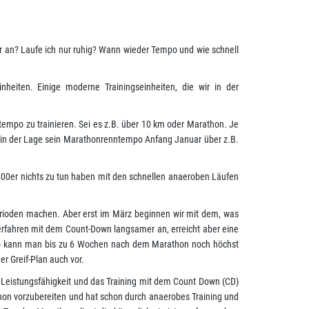
r an? Laufe ich nur ruhig? Wann wieder Tempo und wie schnell
heiten. Einige moderne Trainingseinheiten, die wir in der
ntempo zu trainieren. Sei es z.B. über 10 km oder Marathon. Je
d in der Lage sein Marathonrenntempo Anfang Januar über z.B.
e 400er nichts zu tun haben mit den schnellen anaeroben Läufen
s-Perioden machen. Aber erst im März beginnen wir mit dem, was
Verfahren mit dem Count-Down langsamer an, erreicht aber eine
 kann man bis zu 6 Wochen nach dem Marathon noch höchst
r Greif-Plan auch vor.
e Leistungsfähigkeit und das Training mit dem Count Down (CD)
athon vorzubereiten und hat schon durch anaerobes Training und