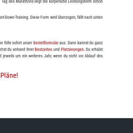
 Tag des Marathons liegt die körperliche Leistungsform schon
t-Down-Training. Diese Form wird überzogen, fällt nach unten
nn fülle sofort unser
Bestellformular
aus. Dann kannst du ganz
iehst du anhand ihrer
Bestzeiten
und
Platzierungen
. Du erhälst
d jeweils um ein weiteres Jahr, wenn du nicht vor Ablauf des
 Pläne!