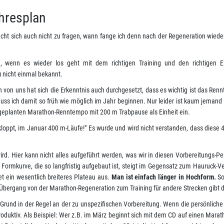
hresplan
cht sich auch nicht zu fragen, wann fange ich denn nach der Regeneration wiede
wenn es wieder los geht mit dem richtigen Training und den richtigen Ein
 nicht einmal bekannt.
en von uns hat sich die Erkenntnis auch durchgesetzt, dass es wichtig ist das Ren
uss ich damit so früh wie möglich im Jahr beginnen. Nur leider ist kaum jeman
 geplanten Marathon-Renntempo mit 200 m Trabpause als Einheit ein.
bekloppt, im Januar 400 m-Läufe!" Es wurde und wird nicht verstanden, dass dies
 wird. Hier kann nicht alles aufgeführt werden, was wir in diesen Vorbereitung
 Formkurve, die so langfristig aufgebaut ist, steigt im Gegensatz zum Hauruck-
et ein wesentlich breiteres Plateau aus.
Man ist einfach länger in Hochform.
So
Übergang von der Marathon-Regeneration zum Training für andere Strecken gibt de
 Grund in der Regel an der zu unspezifischen Vorbereitung. Wenn die persönlich
produktiv. Als Beispiel: Wer z.B. im März beginnt sich mit dem CD auf einen Mar