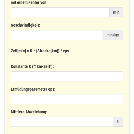
mit einem Fehler von:
min
Geschwindigkeit:
min/km
Zeit[min] = K * (Strecke[km]) ^ eps
Konstante K ("1km-Zeit"):
Ermüdungsparameter eps:
Mittlere Abweichung:
%