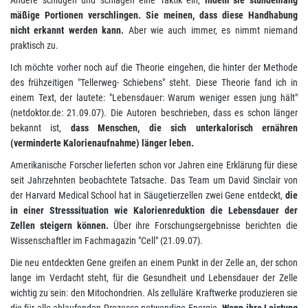
mäßige Portionen verschlingen. Sie meinen, dass diese Handhabung
nicht erkannt werden kann.
Aber wie auch immer, es nimmt niemand
praktisch zu.
Ich möchte vorher noch auf die Theorie eingehen, die hinter der Methode
des frühzeitigen "Tellerweg- Schiebens" steht. Diese Theorie fand ich in
einem Text, der lautete: "Lebensdauer: Warum weniger essen jung hält"
(netdoktor.de: 21.09.07). Die Autoren beschrieben, dass es schon länger
bekannt ist,
dass Menschen, die sich unterkalorisch ernähren
(verminderte Kalorienaufnahme) länger leben.
Amerikanische Forscher lieferten schon vor Jahren eine Erklärung für diese
seit Jahrzehnten beobachtete Tatsache. Das Team um David Sinclair von
der Harvard Medical School hat in Säugetierzellen zwei Gene entdeckt,
die
in einer Stresssituation wie Kalorienreduktion die Lebensdauer der
Zellen steigern können.
Über ihre Forschungsergebnisse berichten die
Wissenschaftler im Fachmagazin "Cell" (21.09.07).
Die neu entdeckten Gene greifen an einem Punkt in der Zelle an, der schon
lange im Verdacht steht, für die Gesundheit und Lebensdauer der Zelle
wichtig zu sein: den Mitochondrien. Als zelluläre Kraftwerke produzieren sie
die für alle ablaufenden Prozesse notwendige Energie.
Wenn ihre Leistung