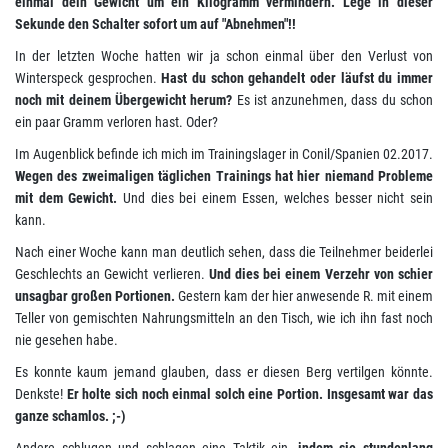
einmal dein Gewicht um ein Kilogramm vermindern. Lege in dieser
Sekunde den Schalter sofort um auf "Abnehmen"!!
In der letzten Woche hatten wir ja schon einmal über den Verlust von
Winterspeck gesprochen.
Hast du schon gehandelt oder läufst du immer
noch mit deinem Übergewicht herum?
Es ist anzunehmen, dass du schon
ein paar Gramm verloren hast. Oder?
Im Augenblick befinde ich mich im Trainingslager in Conil/Spanien 02.2017.
Wegen des zweimaligen täglichen Trainings hat hier niemand Probleme
mit dem Gewicht.
Und dies bei einem Essen, welches besser nicht sein
kann.
Nach einer Woche kann man deutlich sehen, dass die Teilnehmer beiderlei
Geschlechts an Gewicht verlieren.
Und dies bei einem Verzehr von schier
unsagbar großen Portionen.
Gestern kam der hier anwesende R. mit einem
Teller von gemischten Nahrungsmitteln an den Tisch, wie ich ihn fast noch
nie gesehen habe.
Es konnte kaum jemand glauben, dass er diesen Berg vertilgen könnte.
Denkste!
Er holte sich noch einmal solch eine Portion. Insgesamt war das
ganze schamlos. ;-)
Andere schlugen und schlagen eine Taktik ein,
indem sie stundenlang