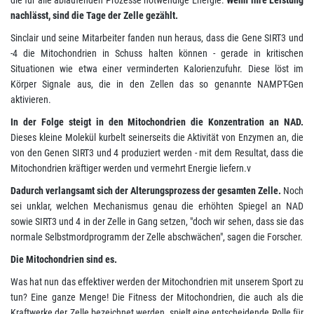
nachlässt, sind die Tage der Zelle gezählt.
Sinclair und seine Mitarbeiter fanden nun heraus, dass die Gene SIRT3 und
-4 die Mitochondrien in Schuss halten können - gerade in kritischen
Situationen wie etwa einer verminderten Kalorienzufuhr. Diese löst im
Körper Signale aus, die in den Zellen das so genannte NAMPT-Gen
aktivieren.
In der Folge steigt in den Mitochondrien die Konzentration an NAD.
Dieses kleine Molekül kurbelt seinerseits die Aktivität von Enzymen an, die
von den Genen SIRT3 und 4 produziert werden - mit dem Resultat, dass die
Mitochondrien kräftiger werden und vermehrt Energie liefern.v
Dadurch verlangsamt sich der Alterungsprozess der gesamten Zelle.
Noch
sei unklar, welchen Mechanismus genau die erhöhten Spiegel an NAD
sowie SIRT3 und 4 in der Zelle in Gang setzen, "doch wir sehen, dass sie das
normale Selbstmordprogramm der Zelle abschwächen", sagen die Forscher.
Die Mitochondrien sind es.
Was hat nun das effektiver werden der Mitochondrien mit unserem Sport zu
tun? Eine ganze Menge! Die Fitness der Mitochondrien, die auch als die
Kraftwerke der Zelle bezeichnet werden, spielt eine entscheidende Rolle für