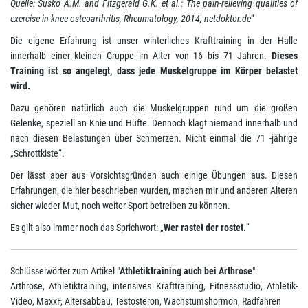
Quelle: Susko A.M. and Fitzgerald G.K. et al.: The pain-relieving qualities of
exercise in knee osteoarthritis, Rheumatology, 2014, netdoktor.de
“
Die eigene Erfahrung ist unser winterliches Krafttraining in der Halle
innerhalb einer kleinen Gruppe im Alter von 16 bis 71 Jahren.
Dieses
Training ist so angelegt, dass jede Muskelgruppe im Körper belastet
wird.
Dazu gehören natürlich auch die Muskelgruppen rund um die großen
Gelenke, speziell an Knie und Hüfte. Dennoch klagt niemand innerhalb und
nach diesen Belastungen über Schmerzen. Nicht einmal die 71 -jährige
„Schrottkiste“.
Der lässt aber aus Vorsichtsgründen auch einige Übungen aus. Diesen
Erfahrungen, die hier beschrieben wurden, machen mir und anderen Älteren
sicher wieder Mut, noch weiter Sport betreiben zu können.
Es gilt also immer noch das Sprichwort: „
Wer rastet der rostet.
“
Schlüsselwörter zum Artikel "
Athletiktraining auch bei Arthrose
":
Arthrose, Athletiktraining, intensives Krafttraining, Fitnessstudio, Athletik-
Video, MaxxF, Altersabbau, Testosteron, Wachstumshormon, Radfahren