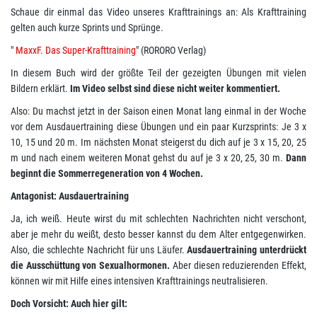
Schaue dir einmal das Video unseres Krafttrainings an: Als Krafttraining
gelten auch kurze Sprints und Sprünge.
"
MaxxF. Das Super-Krafttraining
" (RORORO Verlag)
In diesem Buch wird der größte Teil der gezeigten Übungen mit vielen
Bildern erklärt.
Im Video selbst sind diese nicht weiter kommentiert.
Also: Du machst jetzt in der Saison einen Monat lang einmal in der Woche
vor dem Ausdauertraining diese Übungen und ein paar Kurzsprints: Je 3 x
10, 15 und 20 m. Im nächsten Monat steigerst du dich auf je 3 x 15, 20, 25
m und nach einem weiteren Monat gehst du auf je 3 x 20, 25, 30 m.
Dann
beginnt die Sommerregeneration von 4 Wochen.
Antagonist: Ausdauertraining
Ja, ich weiß. Heute wirst du mit schlechten Nachrichten nicht verschont,
aber je mehr du weißt, desto besser kannst du dem Alter entgegenwirken.
Also, die schlechte Nachricht für uns Läufer.
Ausdauertraining unterdrückt
die Ausschüttung von Sexualhormonen.
Aber diesen reduzierenden Effekt,
können wir mit Hilfe eines intensiven Krafttrainings neutralisieren.
Doch Vorsicht: Auch hier gilt: