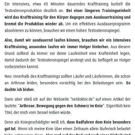
Ein intensives, etwa 45 Minuten dauerndes Krafttraining kurbelt die
Testosteronproduktion deutlich an.
Bei einer längeren Trainingseinheit
wird das Krafttraining für den Körper dagegen zum Ausdauertraining und
bremst die Produktion wieder ab.
Um ein effektives Ausdauerprogramm
absolvieren zu können, brauchen wir einen hohen Testosteronspiegel.
Also, damit wir ausdauernd laufen können, brauchen wir ein intensives
Krafttraining, ansonsten laufen wir immer Holger hinterher.
Aus diesem
Grund solltest du immer vor deine Laufeinheit eine Krafteinheit legen,
damit dadurch der Testosteronspiegel ansteigt und du beflügelt an Holger
vorbeiziehen kannst.
Neu:
Innerhalb des Krafttrainings sollten Läufer und Läuferinnen, die schon
an Arthrose leiden, besonders vorsichtig bei den Belastungen sein.
So
dachte ich bisher.
Dann aber stieß ich auf der Webseite "netdoktor.de" auf einen Artikel der
lautete: “
Arthrose: Bewegung gegen den Schmerz im Knie
“. Eigentlich kein
Titel, der mich vom Sessel reißen würde.
Denn als Kniegeschädigter weiß ich,
dass Radfahren dem Knie besonders
gut tut
. Wenn ich meine Knie über einen Zeitraum allein läuferisch belastet