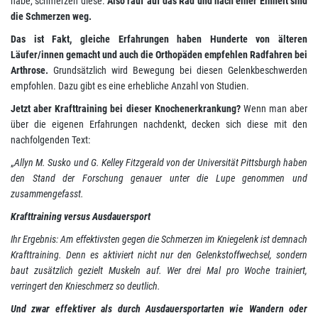
habe, schmerzen diese.
Also rauf auf das Rad und nach einer Einheit sind
die Schmerzen weg.
Das ist Fakt, gleiche Erfahrungen haben Hunderte von älteren
Läufer/innen gemacht und auch die Orthopäden empfehlen Radfahren bei
Arthrose.
Grundsätzlich wird Bewegung bei diesen Gelenkbeschwerden
empfohlen. Dazu gibt es eine erhebliche Anzahl von Studien.
Jetzt aber Krafttraining bei dieser Knochenerkrankung?
Wenn man aber
über die eigenen Erfahrungen nachdenkt, decken sich diese mit den
nachfolgenden Text:
„
Allyn M. Susko und G. Kelley Fitzgerald von der Universität Pittsburgh haben
den Stand der Forschung genauer unter die Lupe genommen und
zusammengefasst.
Krafttraining versus Ausdauersport
Ihr Ergebnis: Am effektivsten gegen die Schmerzen im Kniegelenk ist demnach
Krafttraining. Denn es aktiviert nicht nur den Gelenkstoffwechsel, sondern
baut zusätzlich gezielt Muskeln auf. Wer drei Mal pro Woche trainiert,
verringert den Knieschmerz so deutlich.
Und zwar effektiver als durch Ausdauersportarten wie Wandern oder