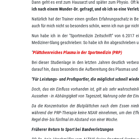
Dann geht es erst zum Hausarzt und später zum Physio. Oft kö
ich nach einem Wunder-Dr. gefragt, und ob ich so eine Verle
Natürlich hat der Trainer einen großen Erfahrungsschatz in 
auch für mich nicht so besonders schön, wenn ich nun gar nich
Nun habe ich in der "Sportmedizin Zeitschrift" von 6.2017 
Mediziner-Slang geschrieben: So habe ich ihn abgeschrieben u
"
Plättchenreiches Plasma in der Sportmedizin (PRP)
Bei dieser Studienlage in den letzten Jahren deutlich verbes
darauf hin, dass besonders die Aufbereitung des Plasmas und
"Für Leistungs- und Profisportler, die möglichst schnell wied
Doch, das ein Einfluss vorhanden ist, gilt als sehr wahrschei
Aussehen - in Abhängigkeit von Tageszeit, Nahrung oder der E
Da die Konzentration der Blutplättchen nach dem Essen niedr
während der PRP-Therapie keine NSAR einnehmen, um den Effekt
Regel drei- bis fünfmal im Abstand von einer Woche.
Früherer Return to Sport bei Bandverletzungen