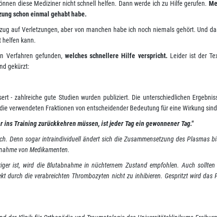
nnen diese Mediziner nicht schnell helfen. Dann werde ich zu Hilfe gerufen.
Me
tzung schon einmal gehabt habe.
Bezug auf Verletzungen, aber von manchen habe ich noch niemals gehört. Und da
t helfen kann.
ein Verfahren gefunden,
welches schnellere Hilfe verspricht.
Leider ist der Te
nd gekürzt:
sert - zahlreiche gute Studien wurden publiziert. Die unterschiedlichen Ergebni
 die verwendeten Fraktionen von entscheidender Bedeutung für eine Wirkung sind
er ins Training zurückkehren müssen, ist jeder Tag ein gewonnener Tag."
nlich. Denn sogar intraindividuell ändert sich die Zusammensetzung des Plasmas b
innahme von Medikamenten.
iger ist, wird die Blutabnahme in nüchternem Zustand empfohlen. Auch sollten
 durch die verabreichten Thrombozyten nicht zu inhibieren. Gespritzt wird das 