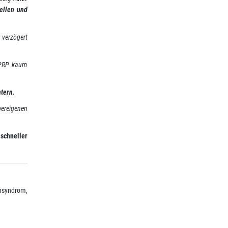
zellen und
 verzögert
 PRP kaum
tern.
pereigenen
 schneller
nsyndrom,