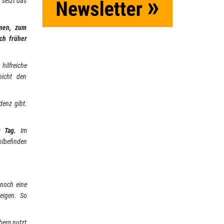
 setzt das
hmen, zum
ch früher
 hilfreiche
nicht den
denz gibt.
r Tag.
Im
hlbefinden
 noch eine
eigen. So
berg nutzt