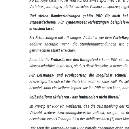
PD Dr. Anja Hirschmüller vom ALTIUS Swiss Sportmed Center und
Verfahren, autologes, plättchenreiches Plasma zu spritzen, regel
"Bei vielen Bandverletzungen gehört PRP für mich bei 
Standardschema. Für Syndesmosenverletzungen beispielsweis
erreichen lässt.
Bei Erkrankungen mit oft langen Verläufen wie dem
Partellas
additive Therapie, wenn die Standardanwendungen wie evi
gewünschten Effekt erreichen.
Auch bei der
Früharthrose des Kniegelenks
kann PRP sinnvoll
Wissenschaftlich betrachtet, sind es diese Bereiche, in denen die
Für Leistungs- und Profisportler, die möglichst schnel
Freizeitsportbereich ist der Zeitfaktor nicht so essenziell. Be
belastet, kann ein weiterer Impuls, wie ihn PRP setzen kann, dur
Selbstheilung aktivieren - das funktioniert nicht überall
Im Prinzip ist PRP ein Verfahren, das die Selbstheilung des 
Vielzahl weiterer Anwendungsbereiche zulässt, so gibt es 
beispielsweise bei Tendopathien der Achillessehnen (1) oder Mu
Hier zeigt die Anwendung von PRP Vorteile gegenüber einer Beha