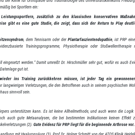
 der Klinik für Orthopädie und Traumatologie des Universitätsklinikums Freiburg
mäßig bei Sportlern ein:
Leistungssportlern, zusätzlich zu den klassischen konservativen Maßna
e gibt es eine gute Studie, die zeigt, dass sich der Return to Play deutli
pitzensyndrom
, dem Tennisarm oder der
Plantarfaszientendopathie
, ist PRP eine
denzbasierte Trainingsprogramme, Physiotherapie oder Stoßwellentherapie 
 eingesetzt werden." Damit umreißt Dr. Hirschmüller sehr gut, wofür es auch Evi
 Datenlage gut ist.
l wieder ins Training zurückkehren müssen, ist jeder Tag ein gewonnene
i sehr langwierigen Verletzungen, die den Betroffenen auch in seinem psychischen Wo
chaus sinnvoll sein.
Körpers unterstützen kann. Es ist keine Allheilmethode, und auch wenn die Logik
doch auch gute Metaanalysen, die bei bestimmten Indikationen keinen Effekt z
skelverletzungen (2).
Gute Evidenz für PRP liegt für die beginnende Arthrose vor.
ndlung mit Hyaluronsäure (3). Prof Dr. Holger Schmitt von der ATOS Klinik Heidel