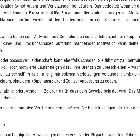
vation (Amotivation) und Verletzungen bei Läufern. Das bedeutet: Wenn dir de
er für Verletzungen. Ein Artikel auf iRunFar argumentiert zudem, dass geringe Motiv
nachlässigen, zu früh wieder mit dem Laufen beginnen oder Schmerzen ignorier
ngsplan zu halten oder Aufwärm- und Dehnübungen durchzuführen, ist dein Körper 
on Ruhe- und Erholungsphasen aufgrund mangelnder Motivation kann deine 
n.
oder obsessiver Leidenschaft, kann ebenfalls schaden. Sie führt oft zu Übertra
iko. Hoch motivierte Läufer neigen dazu, ihre Grenzen zu überschreiten – wa
el, zu schnell“-Prinzip ist eng mit solchen Verletzungen verbunden: ambitioni
 steigern, ohne dem Körper ausreichend Zeit zur Anpassung zu geben.
nale ignoriert werden – Zeichen dafür, dass dein Gewebe belastet wird. Das M
 erheblich.
 sogar depressive Verstimmungen auslösen. Sie beeinträchtigen nicht nur dein
hen:
er und befolge die Anweisungen deines Arztes oder Physiotherapeuten. Ruhe un