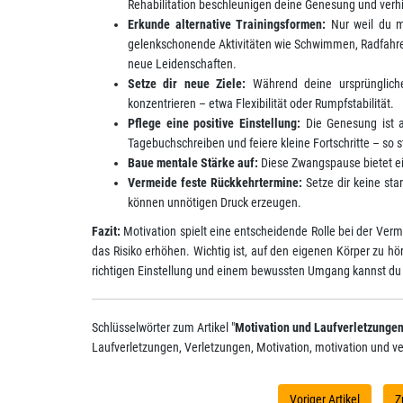
Rehabilitation beschleunigen deine Genesung und verh
Erkunde alternative Trainingsformen:
Nur weil du mo
gelenkschonende Aktivitäten wie Schwimmen, Radfahren, 
neue Leidenschaften.
Setze dir neue Ziele:
Während deine ursprüngliche
konzentrieren – etwa Flexibilität oder Rumpfstabilität.
Pflege eine positive Einstellung:
Die Genesung ist a
Tagebuchschreiben und feiere kleine Fortschritte – so s
Baue mentale Stärke auf:
Diese Zwangspause bietet ei
Vermeide feste Rückkehrtermine:
Setze dir keine star
können unnötigen Druck erzeugen.
Fazit:
Motivation spielt eine entscheidende Rolle bei der Ve
das Risiko erhöhen. Wichtig ist, auf den eigenen Körper zu hör
richtigen Einstellung und einem bewussten Umgang kannst du
Schlüsselwörter zum Artikel "
Motivation und Laufverletzunge
Laufverletzungen, Verletzungen, Motivation, motivation und v
Voriger Artikel
Z