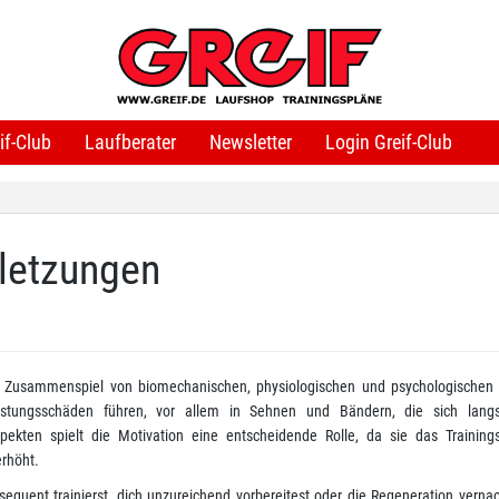
if-Club
Laufberater
Newsletter
Login Greif-Club
rletzungen
in Zusammenspiel von biomechanischen, physiologischen und psychologischen 
stungsschäden führen, vor allem in Sehnen und Bändern, die sich lan
kten spielt die Motivation eine entscheidende Rolle, da sie das Trainings
erhöht.
quent trainierst, dich unzureichend vorbereitest oder die Regeneration vernac