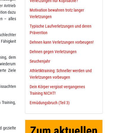
Verletzungen nur Kopfsache?
r Antrieb
Motivation bewahren trotz langer
ation dazu
Verletzungen
en – alles
Typische Laufverletzungen und deren
Prävention
schlechter
Fähigkeit
Dehnen kann Verletzungen vorbeugen!
Dehnen gegen Verletzungen
ining, dem
Seuchenjahr
s wiederum
erte Ziele
Athletiktraining: Schneller werden und
Verletzungen vorbeugen
issachten
Dein Körper vergisst vergangenes
Training NICHT!
 Training,
Ermüdungsbruch (Teil 3)
d gezielte