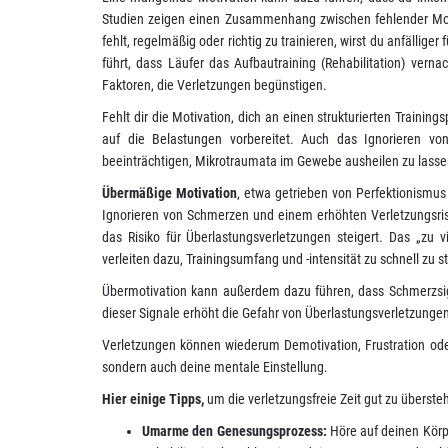
Studien zeigen einen Zusammenhang zwischen fehlender Moti
fehlt, regelmäßig oder richtig zu trainieren, wirst du anfällig
führt, dass Läufer das Aufbautraining (Rehabilitation) ver
Faktoren, die Verletzungen begünstigen.
Fehlt dir die Motivation, dich an einen strukturierten Traini
auf die Belastungen vorbereitet. Auch das Ignorieren v
beeinträchtigen, Mikrotraumata im Gewebe ausheilen zu lasse
Übermäßige Motivation
, etwa getrieben von Perfektionismus 
Ignorieren von Schmerzen und einem erhöhten Verletzungsris
das Risiko für Überlastungsverletzungen steigert. Das „zu vi
verleiten dazu, Trainingsumfang und -intensität zu schnell zu
Übermotivation kann außerdem dazu führen, dass Schmerzsig
dieser Signale erhöht die Gefahr von Überlastungsverletzungen
Verletzungen können wiederum Demotivation, Frustration oder
sondern auch deine mentale Einstellung.
Hier einige Tipps,
um die verletzungsfreie Zeit gut zu überste
Umarme den Genesungsprozess:
Höre auf deinen Körp