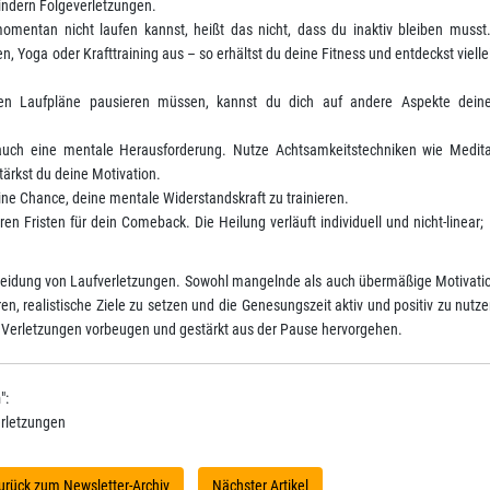
indern Folgeverletzungen.
mentan nicht laufen kannst, heißt das nicht, dass du inaktiv bleiben musst.
Yoga oder Krafttraining aus – so erhältst du deine Fitness und entdeckst vielle
n Laufpläne pausieren müssen, kannst du dich auf andere Aspekte deine
uch eine mentale Herausforderung. Nutze Achtsamkeitstechniken wie Medita
tärkst du deine Motivation.
ne Chance, deine mentale Widerstandskraft zu trainieren.
ren Fristen für dein Comeback. Die Heilung verläuft individuell und nicht-linear;
rmeidung von Laufverletzungen. Sowohl mangelnde als auch übermäßige Motivat
en, realistische Ziele zu setzen und die Genesungszeit aktiv und positiv zu nutze
 Verletzungen vorbeugen und gestärkt aus der Pause hervorgehen.
n
":
erletzungen
urück zum Newsletter-Archiv
Nächster Artikel