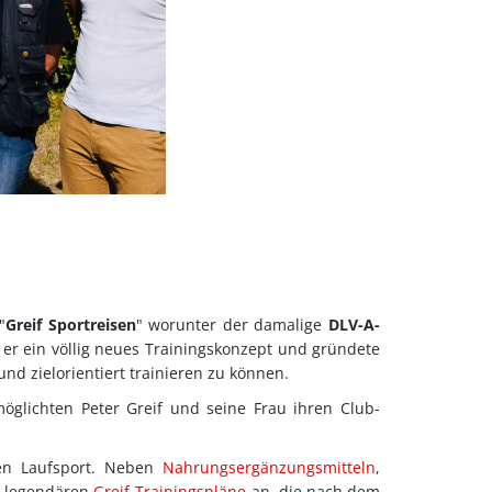
"
Greif Sportreisen
" worunter der damalige
DLV-A-
te er ein völlig neues Trainingskonzept und gründete
nd zielorientiert trainieren zu können.
möglichten Peter Greif und seine Frau ihren Club-
en Laufsport. Neben
Nahrungsergänzungsmitteln
,
ie legendären
Greif-Trainingspläne
an, die nach dem