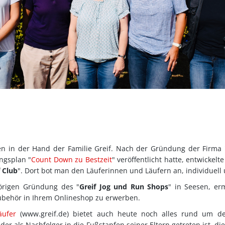
en in der Hand der Familie Greif. Nach der Gründung der Firma 
ingsplan "
Count Down zu Bestzeit
" veröffentlicht hatte, entwickel
f Club
". Dort bot man den Läuferinnen und Läufern an, individuell u
örigen Gründung des "
Greif Jog und Run Shops
" in Seesen, er
ubehör in Ihrem Onlineshop zu erwerben.
äufer
(www.greif.de) bietet auch heute noch alles rund um d
, der als Nachfolger in die Fußstapfen seiner Eltern getreten ist, d