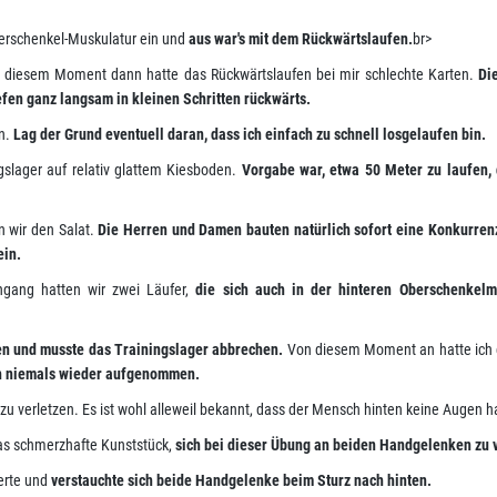
erschenkel-Muskulatur ein und
aus war's mit dem Rückwärtslaufen.
br>
von diesem Moment dann hatte das Rückwärtslaufen bei mir schlechte Karten.
Di
efen ganz langsam in kleinen Schritten rückwärts.
en.
Lag der Grund eventuell daran, dass ich einfach zu schnell losgelaufen bin.
gslager auf relativ glattem Kiesboden.
Vorgabe war, etwa 50 Meter zu laufen, 
n wir den Salat.
Die Herren und Damen bauten natürlich sofort eine Konkurrenz
ein.
gang hatten wir zwei Läufer,
die sich auch in der hinteren Oberschenkelm
en und musste das Trainingslager abbrechen.
Von diesem Moment an hatte ich 
ch niemals wieder aufgenommen.
zu verletzen. Es ist wohl alleweil bekannt, dass der Mensch hinten keine Augen h
das schmerzhafte Kunststück,
sich bei dieser Übung an beiden Handgelenken zu v
perte und
verstauchte sich beide Handgelenke beim Sturz nach hinten.