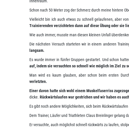
Innenraum.
Schon nach 50 Meter zog der Schmerz durch meine hintere Ob
Vielleicht bin ich auch etwas zu schnell gelaufenen, aber 
Trainierenden verzichteten dann auf diese Übung oder sie li
Wie auch immer, musste man diesen kleinen Unfall überdenk
Die nächsten Versuch starteten wir in einem anderen Trainin
langsam.
Es wurde immer in fünfer Gruppen gestartet. Und schon hatte
auf, indem sie versuchten so schnell wie möglich im Ziel zu s
Man wird es kaum glauben, aber schon beim ersten Durch
verletzten.
Einer davon hatte sich wohl einem Muskelfaserriss zugezog
dicke.
Rückwärtslaufen war gestrichen und wir haben es au
Es gibt noch andere Möglichkeiten, sich beim Rückwärtslaufen 
Dem Trainer, Läufer und Triathleten Claus Breinlinger gelang 
Er versuchte, auch möglichst schnell rückwärts zu laufen, stol