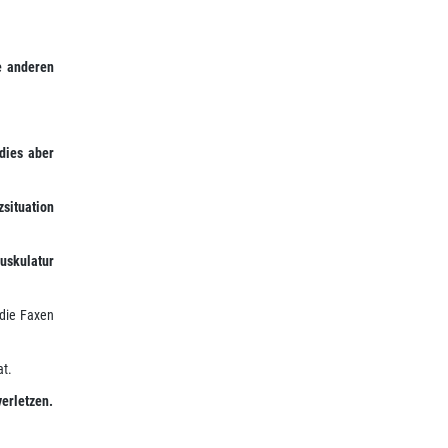
e anderen
dies aber
situation
uskulatur
die Faxen
at.
erletzen.