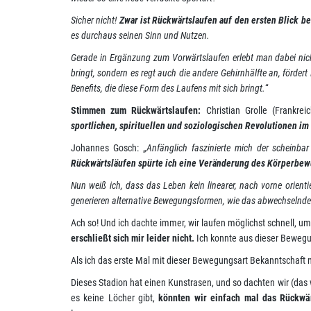
Sicher nicht!
Zwar ist Rückwärtslaufen auf den ersten Blick be
es durchaus seinen Sinn und Nutzen.
Gerade in Ergänzung zum Vorwärtslaufen erlebt man dabei nic
bringt, sondern es regt auch die andere Gehirnhälfte an, fördert
Benefits, die diese Form des Laufens mit sich bringt.
“
Stimmen zum Rückwärtslaufen:
Christian Grolle (Frankreic
sportlichen, spirituellen und soziologischen Revolutionen i
Johannes Gosch: „
Anfänglich faszinierte mich der scheinb
Rückwärtsläufen spürte ich eine Veränderung des Körperbew
Nun weiß ich, dass das Leben kein linearer, nach vorne orien
generieren alternative Bewegungsformen, wie das abwechselnde
Ach so! Und ich dachte immer, wir laufen möglichst schnell, um
erschließt sich mir leider nicht.
Ich konnte aus dieser Bewegu
Als ich das erste Mal mit dieser Bewegungsart Bekanntschaft
Dieses Stadion hat einen Kunstrasen, und so dachten wir (das 
es keine Löcher gibt,
könnten wir einfach mal das Rückwär