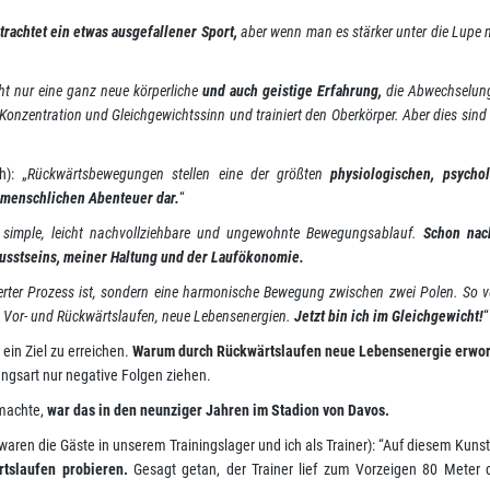
trachtet ein etwas ausgefallener Sport,
aber wenn man es stärker unter die Lupe 
ht nur eine ganz neue körperliche
und auch geistige Erfahrung,
die Abwechselung
 Konzentration und Gleichgewichtssinn und trainiert den Oberkörper. Aber dies sind 
h): „
Rückwärtsbewegungen stellen eine der größten
physiologischen, psychol
m menschlichen Abenteuer dar.
“
ar simple, leicht nachvollziehbare und ungewohnte Bewegungsablauf.
Schon nac
usstseins, meiner Haltung und der Laufökonomie.
tierter Prozess ist, sondern eine harmonische Bewegung zwischen zwei Polen. So 
 Vor- und Rückwärtslaufen, neue Lebensenergien.
Jetzt bin ich im Gleichgewicht!
“
 ein Ziel zu erreichen.
Warum durch Rückwärtslaufen neue Lebensenergie erwor
ngsart nur negative Folgen ziehen.
 machte,
war das in den neunziger Jahren im Stadion von Davos.
waren die Gäste in unserem Trainingslager und ich als Trainer): “Auf diesem Kuns
tslaufen probieren.
Gesagt getan, der Trainer lief zum Vorzeigen 80 Meter 