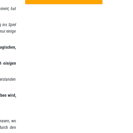
nimmt, hat
 ins Spiel
nur einige
ogischen,
h einigen
verstanden
ben wird,
trasen, wo
durch den