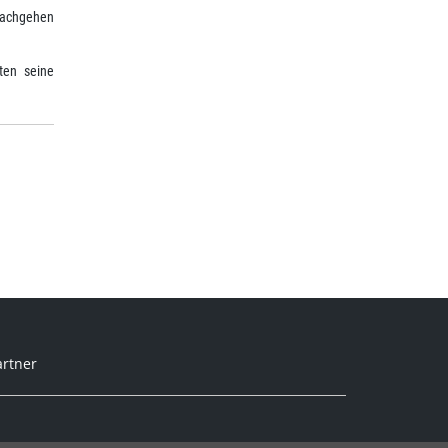
 nachgehen
ten seine
artner