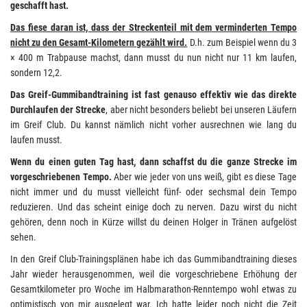
geschafft hast.
Das fiese daran ist, dass der Streckenteil mit dem verminderten Tempo
nicht zu den Gesamt-Kilometern gezählt wird.
D.h. zum Beispiel wenn du 3
× 400 m Trabpause machst, dann musst du nun nicht nur 11 km laufen,
sondern 12,2.
Das Greif-Gummibandtraining ist fast genauso effektiv wie das direkte
Durchlaufen der Strecke
, aber nicht besonders beliebt bei unseren Läufern
im Greif Club. Du kannst nämlich nicht vorher ausrechnen wie lang du
laufen musst.
Wenn du einen guten Tag hast, dann schaffst du die ganze Strecke im
vorgeschriebenen Tempo.
Aber wie jeder von uns weiß, gibt es diese Tage
nicht immer und du musst vielleicht fünf- oder sechsmal dein Tempo
reduzieren. Und das scheint einige doch zu nerven. Dazu wirst du nicht
gehören, denn noch in Kürze willst du deinen Holger in Tränen aufgelöst
sehen.
In den Greif Club-Trainingsplänen habe ich das Gummibandtraining dieses
Jahr wieder herausgenommen, weil die vorgeschriebene Erhöhung der
Gesamtkilometer pro Woche im Halbmarathon-Renntempo wohl etwas zu
optimistisch von mir ausgelegt war. Ich hatte leider noch nicht die Zeit