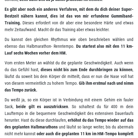
Es gibt aber noch ein anderes Verfahren, mit dem du dich deiner Super-
Bestzeit nähern kannst, dies ist das von mir erfundene Gummiband-
Training.
Dieses erfordert von dir aber eine besondere Härte und etwas
mehr Zeitaufwand. Macht dir das Training aber etwas leichter.
Du kannst den gleichen Rhythmus wie oben beschrieben wählen und
ebenso das Halbmarathon- Renntempo.
Du startest also mit den 11 km-
Lauf sechs Wochen vorher dem HM.
Vom ersten Meter an wählst du die geplante Geschwindigkeit. Auch wenn
du das Gefühl hast,
dieses nicht bis zum Ende durchbringen zu können
,
läufst du soweit bis dein Körper dir mitteilt, dass er nun die Nase voll hat
von diesem vermeintlich zu hohem Tempo.
Gib ihm erstmal nach und nimm
das Tempo zurück.
Du weißt ja, so ein Körper ist in Verbindung mit einem Gehirn ein fauler
Sack,
beide gilt es auszutricksen
. So schaltest du für 400 m dein
Lauftempo in die bequemere Geschwindigkeit des extensiven Dauerlaufs
herunter. Hast du diese durchlaufen,
erhöhst du das Tempo wieder auf das
des geplanten Halbmarathons
und läufst so lange weiter, bis du abermals
nicht mehr kannst
oder auch die geplanten 11 km im HM-Tempo komplett