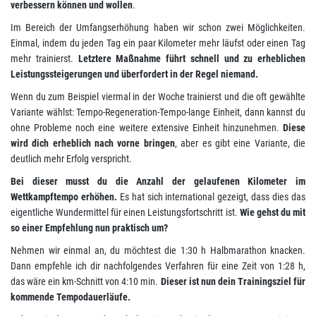
verbessern können und wollen
.
Im Bereich der Umfangserhöhung haben wir schon zwei Möglichkeiten.
Einmal, indem du jeden Tag ein paar Kilometer mehr läufst oder einen Tag
mehr trainierst.
Letztere Maßnahme führt schnell und zu erheblichen
Leistungssteigerungen und überfordert in der Regel niemand.
Wenn du zum Beispiel viermal in der Woche trainierst und die oft gewählte
Variante wählst: Tempo-Regeneration-Tempo-lange Einheit, dann kannst du
ohne Probleme noch eine weitere extensive Einheit hinzunehmen.
Diese
wird dich erheblich nach vorne bringen
, aber es gibt eine Variante, die
deutlich mehr Erfolg verspricht.
Bei dieser musst du die Anzahl der gelaufenen Kilometer im
Wettkampftempo erhöhen.
Es hat sich international gezeigt, dass dies das
eigentliche Wundermittel für einen Leistungsfortschritt ist.
Wie gehst du mit
so einer Empfehlung nun praktisch um?
Nehmen wir einmal an, du möchtest die 1:30 h Halbmarathon knacken.
Dann empfehle ich dir nachfolgendes Verfahren für eine Zeit von 1:28 h,
das wäre ein km-Schnitt von 4:10 min.
Dieser ist nun dein Trainingsziel für
kommende Tempodauerläufe.