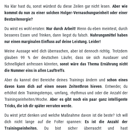
Na klar hast du, sonst würdest du diese Zeilen gar nicht lesen.
Aber wie
kommst du nun zu einer solchen Holger-Vernaschungseinheit oder einer
Bestzeitenorgie?
Du wirst es wohl erraten:
Nur durch Arbeit!
Wenn du eben meintest, durch
besseres Essen und Trinken, dann liegst du falsch.
Nahrungsmittel haben
nur einen marginalen Einfluss auf deine Leistung. Leider!
Meine Aussage wird dich überraschen, aber ist dennoch richtig. Trotzdem
glauben 99 % der deutschen Läufer, dass sie sich Ausdauer und
Schnelligkeit anfressen könnten,
sonst wäre das Thema Ernährung nicht
die Nummer eins in allen Lauftreffs
.
Aber du kannst drei Bereiche deines Trainings ändern und
schon eines
davon kann dich auf einen neuen Zeitenthron hieven
. Entweder, du
erhöhst dein Trainingstempo, -umfang, -rhythmus und oder die Anzahl der
Trainingseinheiten/Woche.
Aber es gibt noch ein paar ganz intelligente
Tricks, die ich dir später verraten werde.
Du wirst jetzt denken und welche Maßnahme davon ist die beste? Ich will
dich nicht lange auf die Folter spannen:
Es ist die Anzahl der
Trainingseinheiten.
Du bist sicher überrascht und hast