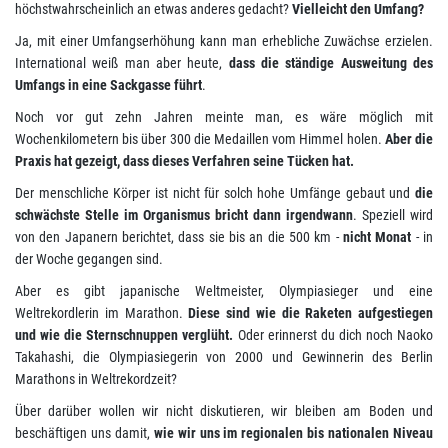
höchstwahrscheinlich an etwas anderes gedacht?
Vielleicht den Umfang?
Ja, mit einer Umfangserhöhung kann man erhebliche Zuwächse erzielen.
International weiß man aber heute,
dass die ständige Ausweitung des
Umfangs in eine Sackgasse führt
.
Noch vor gut zehn Jahren meinte man, es wäre möglich mit
Wochenkilometern bis über 300 die Medaillen vom Himmel holen.
Aber die
Praxis hat gezeigt, dass dieses Verfahren seine Tücken hat.
Der menschliche Körper ist nicht für solch hohe Umfänge gebaut und
die
schwächste Stelle im Organismus bricht dann irgendwann
. Speziell wird
von den Japanern berichtet, dass sie bis an die 500 km -
nicht Monat
- in
der Woche gegangen sind.
Aber es gibt japanische Weltmeister, Olympiasieger und eine
Weltrekordlerin im Marathon.
Diese sind wie die Raketen aufgestiegen
und wie die Sternschnuppen verglüht.
Oder erinnerst du dich noch Naoko
Takahashi, die Olympiasiegerin von 2000 und Gewinnerin des Berlin
Marathons in Weltrekordzeit?
Über darüber wollen wir nicht diskutieren, wir bleiben am Boden und
beschäftigen uns damit,
wie wir uns im regionalen bis nationalen Niveau