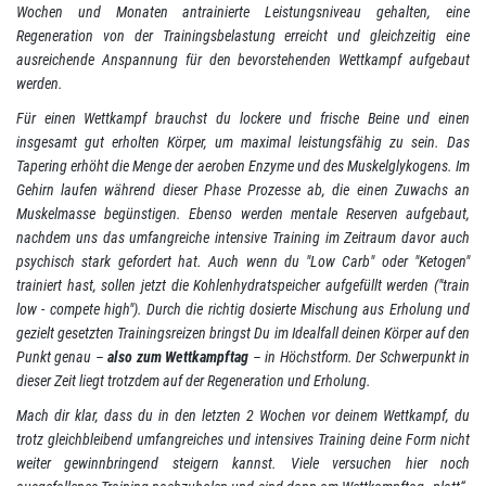
Wochen und Monaten antrainierte Leistungsniveau gehalten, eine
Regeneration von der Trainingsbelastung erreicht und gleichzeitig eine
ausreichende Anspannung für den bevorstehenden Wettkampf aufgebaut
werden.
Für einen Wettkampf brauchst du lockere und frische Beine und einen
insgesamt gut erholten Körper, um maximal leistungsfähig zu sein. Das
Tapering erhöht die Menge der aeroben Enzyme und des Muskelglykogens. Im
Gehirn laufen während dieser Phase Prozesse ab, die einen Zuwachs an
Muskelmasse begünstigen. Ebenso werden mentale Reserven aufgebaut,
nachdem uns das umfangreiche intensive Training im Zeitraum davor auch
psychisch stark gefordert hat. Auch wenn du "Low Carb" oder "Ketogen"
trainiert hast, sollen jetzt die Kohlenhydratspeicher aufgefüllt werden ("train
low - compete high"). Durch die richtig dosierte Mischung aus Erholung und
gezielt gesetzten Trainingsreizen bringst Du im Idealfall deinen Körper auf den
Punkt genau –
also zum Wettkampftag
– in Höchstform. Der Schwerpunkt in
dieser Zeit liegt trotzdem auf der Regeneration und Erholung.
Mach dir klar, dass du in den letzten 2 Wochen vor deinem Wettkampf, du
trotz gleichbleibend umfangreiches und intensives Training deine Form nicht
weiter gewinnbringend steigern kannst. Viele versuchen hier noch