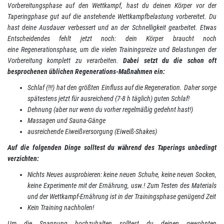
Vorbereitungsphase auf den Wettkampf, hast du deinen Körper vor der
Taperingphase gut auf die anstehende Wettkampfbelastung vorbereitet. Du
hast deine Ausdauer verbessert und an der Schnelligkeit gearbeitet. Etwas
Entscheidendes fehlt jetzt noch: dein Körper braucht noch
eine Regenerationsphase, um die vielen Trainingsreize und Belastungen der
Vorbereitung komplett zu verarbeiten.
Dabei setzt du die schon oft
besprochenen üblichen Regenerations-Maßnahmen ein:
Schlaf (!!!) hat den größten Einfluss auf die Regeneration. Daher sorge
spätestens jetzt für ausreichend (7-8 h täglich) guten Schlaf!
Dehnung (aber nur wenn du vorher regelmäßig gedehnt hast!)
Massagen und Sauna-Gänge
ausreichende Eiweißversorgung (Eiweiß-Shakes)
Auf die folgenden Dinge solltest du während des Taperings unbedingt
verzichten:
Nichts Neues ausprobieren: keine neuen Schuhe, keine neuen Socken,
keine Experimente mit der Ernährung, usw.! Zum Testen des Materials
und der Wettkampf-Ernährung ist in der Trainingsphase genügend Zeit
Kein Training nachholen!
Um die Spannung hochzuhalten solltest du deinen gewohnten