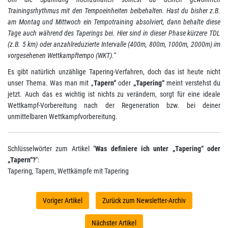
Trainingsrhythmus mit den Tempoeinheiten beibehalten. Hast du bisher z.B.
am Montag und Mittwoch ein Tempotraining absolviert, dann behalte diese
Tage auch während des Taperings bei. Hier sind in dieser Phase kürzere TDL
(z.B. 5 km) oder anzahlreduzierte Intervalle (400m, 800m, 1000m, 2000m) im
vorgesehenen Wettkampftempo (WKT).“
Es gibt natürlich unzählige Tapering-Verfahren, doch das ist heute nicht
unser Thema. Was man mit „
Tapern“
oder
„Tapering“
meint verstehst du
jetzt. Auch das es wichtig ist nichts zu verändern, sorgt für eine ideale
Wettkampf-Vorbereitung nach der Regeneration bzw. bei deiner
unmittelbaren Wettkampfvorbereitung.
Schlüsselwörter zum Artikel "
Was definiere ich unter „Tapering“ oder
„Tapern“?
":
Tapering, Tapern, Wettkämpfe mit Tapering
Voriger Artikel
Zurück zum Newsletter-Archiv
Nächster Artikel