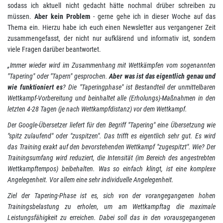
sodass ich aktuell nicht gedacht hätte nochmal drüber schreiben zu
müssen.
Aber kein Problem
- gerne gehe ich in dieser Woche auf das
Thema ein. Hierzu habe ich euch einen Newsletter aus vergangener Zeit
zusammengefasst, der nicht nur aufklärend und informativ ist, sondern
viele Fragen darüber beantwortet.
„Immer wieder wird im Zusammenhang mit Wettkämpfen vom sogenannten
"Tapering" oder "Tapern" gesprochen.
Aber was ist das eigentlich genau und
wie funktioniert es
? Die "Taperingphase" ist Bestandteil der unmittelbaren
Wettkampf-Vorbereitung und beinhaltet alle (Erholungs)-Maßnahmen in den
letzten 4-28 Tagen (je nach Wettkampfdistanz) vor dem Wettkampf.
Der Google-Übersetzer liefert für den Begriff "Tapering" eine Übersetzung wie
"spitz zulaufend" oder "zuspitzen". Das trifft es eigentlich sehr gut. Es wird
das Training exakt auf den bevorstehenden Wettkampf "zugespitzt". Wie? Der
Trainingsumfang wird reduziert, die Intensität (im Bereich des angestrebten
Wettkampftempos) beibehalten. Was so einfach klingt, ist eine komplexe
Angelegenheit. Vor allem eine sehr individuelle Angelegenheit.
Ziel der Tapering-Phase ist es, sich von der vorangegangenen hohen
Trainingsbelastung zu erholen, um am Wettkampftag die maximale
Leistungsfähigkeit zu erreichen. Dabei soll das in den vorausgegangenen