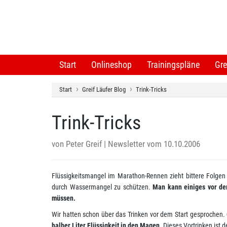
Start
Onlineshop
Trainingspläne
Gre
Start
Greif Läufer Blog
Trink-Tricks
Trink-Tricks
von
Peter Greif
| Newsletter vom 10.10.2006
Flüssigkeitsmangel im Marathon-Rennen zieht bittere Folgen n
durch Wassermangel zu schützen.
Man kann einiges vor dem
müssen.
Wir hatten schon über das Trinken vor dem Start gesprochen.
halber Liter Flüssigkeit in den Magen.
Dieses Vortrinken ist 