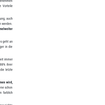
ungenehmen
 Vorteile
sung, auch
en werden.
melweiter
es geht an
er in die
keit immer
88% ihrer
die letzte
men wird,
zene schon
 farblich