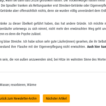
t, wann sie dann das Letzte getrunken hatten. Die Trockenwürger hatten meist 
ie Sprudler tranken als Rettungsanker erst Strecken-Getränke oder Eigenverpfl
Getränke aber offensichtlich nichts, denn sie wurden völlig unverändert dem Er
etränke zu dieser Übelkeit geführt haben, das hat andere Gründe. Ich möchte 
itzenläufer unterwegs zu sich nimmt, nicht mehr den erwünschten Weg geht un
enn es denn die Psyche zulässt.
ung böse Streiche. Ich habe schon sehr gute Läufer(innen) gesehen, die ihr Selbs
kestand ihre Flasche mit der Eigenverpflegung nicht erwischten.
Auch hier kan
 sein, die von außen anzuwenden sind, bei Hitze im wahrsten Sinne des Worte
, Wasser, resorbieren, Wärme
urück zum Newsletter-Archiv
Nächster Artikel