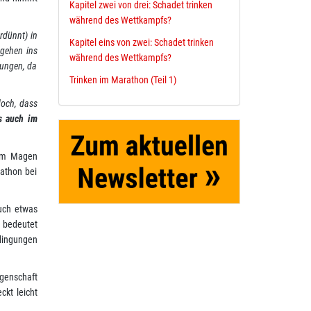
Kapitel zwei von drei: Schadet trinken
während des Wettkampfs?
rdünnt) in
Kapitel eins von zwei: Schadet trinken
 gehen ins
während des Wettkampfs?
hungen, da
Trinken im Marathon (Teil 1)
doch, dass
s auch im
 im Magen
athon bei
uch etwas
g bedeutet
edingungen
igenschaft
ckt leicht