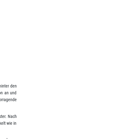
 hinter den
hon an und
vorragende
ster. Nach
elt wie in