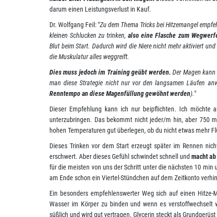
darum einen Leistungsverlust in Kauf.
Dr. Wolfgang Feil: "
Zu dem Thema Tricks bei Hitzemangel empfehle
kleinen Schlucken zu trinken,
also eine Flasche zum Wegwerf
Blut beim Start. Dadurch wird die Niere nicht mehr aktiviert u
die Muskulatur alles weggreift.
Dies muss jedoch im Training geübt werden.
Der Magen kann s
man diese Strategie nicht nur vor den langsamen Läufen anw
Renntempo an diese Magenfüllung gewöhnt werden
).
"
Dieser Empfehlung kann ich nur beipflichten. Ich möchte 
unterzubringen. Das bekommt nicht jeder/m hin, aber 750 m
hohen Temperaturen gut überlegen, ob du nicht etwas mehr Fl
Dieses Trinken vor dem Start erzeugt später im Rennen nic
erschwert. Aber dieses Gefühl schwindet schnell und
macht ab
für die meisten von uns der Schritt unter die nächsten 10 mi
am Ende schon ein Viertel-Stündchen auf dem Zeitkonto verhi
Ein besonders empfehlenswerter Weg sich auf einen Hitze-M
Wasser im Körper zu binden und wenn es verstoffwechselt wir
süßlich und wird gut vertragen. Glycerin steckt als Grundgerüst 