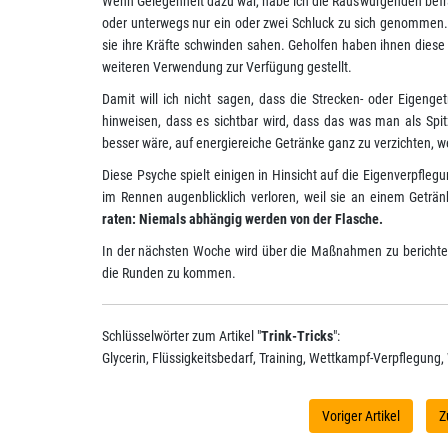
Wenn Gelegenheit dazu war, habe ich die Rauswürgenden befrag
oder unterwegs nur ein oder zwei Schluck zu sich genommen. D
sie ihre Kräfte schwinden sahen. Geholfen haben ihnen diese 
weiteren Verwendung zur Verfügung gestellt.
Damit will ich nicht sagen, dass die Strecken- oder Eigeng
hinweisen, dass es sichtbar wird, dass das was man als Sp
besser wäre, auf energiereiche Getränke ganz zu verzichten, w
Diese Psyche spielt einigen in Hinsicht auf die Eigenverpfleg
im Rennen augenblicklich verloren, weil sie an einem Geträn
raten: Niemals abhängig werden von der Flasche.
In der nächsten Woche wird über die Maßnahmen zu berichten
die Runden zu kommen.
Schlüsselwörter zum Artikel "
Trink-Tricks
":
Glycerin, Flüssigkeitsbedarf, Training, Wettkampf-Verpflegung
Voriger Artikel
Z