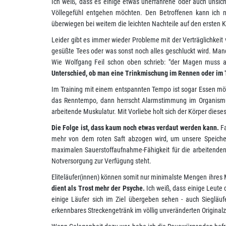
Ich weiß, dass es einige etwas unerfahrene oder auch unsiche
Völlegefühl entgehen möchten. Den Betroffenen kann ich n
überwiegen bei weitem die leichten Nachteile auf den ersten 
Leider gibt es immer wieder Probleme mit der Verträglichkeit 
gesüßte Tees oder was sonst noch alles geschluckt wird. Manc
Wie Wolfgang Feil schon oben schrieb: "der Magen muss
Unterschied, ob man eine Trinkmischung im Rennen oder im T
Im Training mit einem entspannten Tempo ist sogar Essen mö
das Renntempo, dann herrscht Alarmstimmung im Organismus.
arbeitende Muskulatur. Mit Vorliebe holt sich der Körper dies
Die Folge ist, dass kaum noch etwas verdaut werden kann.
Fa
mehr von dem roten Saft abzogen wird, um unsere Speichers
maximalen Sauerstoffaufnahme-Fähigkeit für die arbeitenden 
Notversorgung zur Verfügung steht.
Eliteläufer(innen) können somit nur minimalste Mengen ihres
dient als Trost mehr der Psyche.
Ich weiß, dass einige Leute 
einige Läufer sich im Ziel übergeben sehen - auch Siegläu
erkennbares Streckengetränk im völlig unveränderten Original