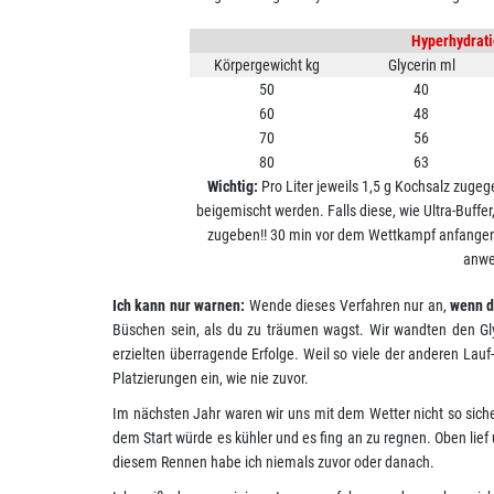
Hyperhydrati
Körpergewicht kg
Glycerin ml
50
40
60
48
70
56
80
63
Wichtig:
Pro Liter jeweils 1,5 g Kochsalz zuge
beigemischt werden. Falls diese, wie Ultra-Buffer
zugeben!! 30 min vor dem Wettkampf anfangen
anwe
Ich kann nur warnen:
Wende dieses Verfahren nur an,
wenn d
Büschen sein, als du zu träumen wagst. Wir wandten den Gly
erzielten überragende Erfolge. Weil so viele der anderen Lau
Platzierungen ein, wie nie zuvor.
Im nächsten Jahr waren wir uns mit dem Wetter nicht so siche
dem Start würde es kühler und es fing an zu regnen. Oben lief
diesem Rennen habe ich niemals zuvor oder danach.