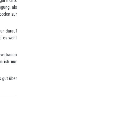
gar nichts
egung, als
dboden zur
nur darauf
d es wohl
tvertrauen
n ich nur
s gut über