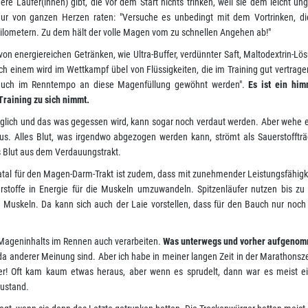
re Läufer(innen) gibt, die vor dem Start nichts trinken, weil sie dem leicht 
ur von ganzen Herzen raten: "Versuche es unbedingt mit dem Vortrinken, die
Kilometern. Zu dem hält der volle Magen vom zu schnellen Angehen ab!"
von energiereichen Getränken, wie Ultra-Buffer, verdünnter Saft, Maltodextrin-Lö
h einem wird im Wettkampf übel von Flüssigkeiten, die im Training gut vertrag
 auch im Renntempo an diese Magenfüllung gewöhnt werden".
Es ist ein him
raining zu sich nimmt.
glich und das was gegessen wird, kann sogar noch verdaut werden. Aber wehe 
 Alles Blut, was irgendwo abgezogen werden kann, strömt als Sauerstoffträg
es Blut aus dem Verdauungstrakt.
tal für den Magen-Darm-Trakt ist zudem, dass mit zunehmender Leistungsfähig
toffe in Energie für die Muskeln umzuwandeln. Spitzenläufer nutzen bis zu 
Muskeln. Da kann sich auch der Laie vorstellen, dass für den Bauch nur noch 
 Mageninhalts im Rennen auch verarbeiten.
Was unterwegs und vorher aufgenom
da anderer Meinung sind. Aber ich habe in meiner langen Zeit in der Marathons
fer! Oft kam kaum etwas heraus, aber wenn es sprudelt, dann war es meist ein
zustand.