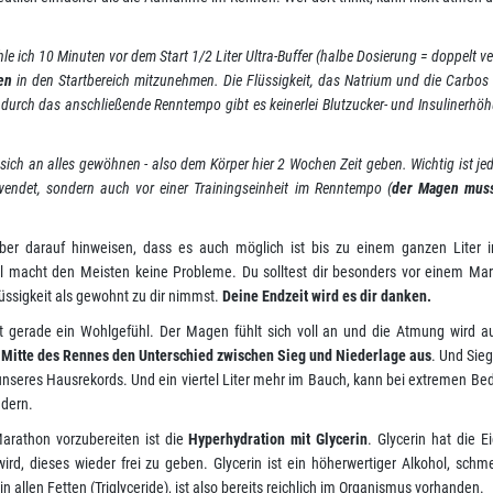
 ich 10 Minuten vor dem Start 1/2 Liter Ultra-Buffer (halbe Dosierung = doppelt ve
en
in den Startbereich mitzunehmen. Die Flüssigkeit, das Natrium und die Carbos
nd durch das anschließende Renntempo gibt es keinerlei Blutzucker- und Insulinerhö
ich an alles gewöhnen - also dem Körper hier 2 Wochen Zeit geben. Wichtig ist je
endet, sondern auch vor einer Trainingseinheit im Renntempo (
der Magen mus
aber darauf hinweisen, dass es auch möglich ist bis zu einem ganzen Liter
l macht den Meisten keine Probleme. Du solltest dir besonders vor einem Mar
üssigkeit als gewohnt zu dir nimmst.
Deine Endzeit wird es dir danken.
ht gerade ein Wohlgefühl. Der Magen fühlt sich voll an und die Atmung wird a
 Mitte des Rennes den Unterschied zwischen Sieg und Niederlage aus
. Und Sie
n unseres Hausrekords. Und ein viertel Liter mehr im Bauch, kann bei extremen B
ndern.
arathon vorzubereiten ist die
Hyperhydration mit Glycerin
. Glycerin hat die E
d, dieses wieder frei zu geben. Glycerin ist ein höherwertiger Alkohol, schme
in allen Fetten (Triglyceride), ist also bereits reichlich im Organismus vorhanden.