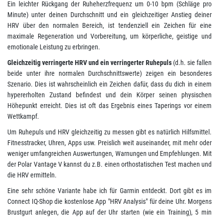
Ein leichter Rückgang der Ruheherzfrequenz um 0-10 bpm (Schläge pro
Minute) unter deinen Durchschnitt und ein gleichzeitiger Anstieg deiner
HRV über den normalen Bereich, ist tendenziell ein Zeichen für eine
maximale Regeneration und Vorbereitung, um körperliche, geistige und
emotionale Leistung zu erbringen.
Gleichzeitig verringerte HRV und ein verringerter Ruhepuls
(d.h. sie fallen
beide unter ihre normalen Durchschnittswerte) zeigen ein besonderes
Szenario. Dies ist wahrscheinlich ein Zeichen dafür, dass du dich in einem
hypererholten Zustand befindest und dein Körper seinen physischen
Höhepunkt erreicht. Dies ist oft das Ergebnis eines Taperings vor einem
Wettkampf.
Um Ruhepuls und HRV gleichzeitig zu messen gibt es natürlich Hilfsmittel.
Fitnesstracker, Uhren, Apps usw. Preislich weit auseinander, mit mehr oder
weniger umfangreichen Auswertungen, Warnungen und Empfehlungen. Mit
der Polar Vantage V kannst du z.B. einen orthostatischen Test machen und
die HRV ermitteln.
Eine sehr schöne Variante habe ich für Garmin entdeckt. Dort gibt es im
Connect IQ-Shop die kostenlose App "HRV Analysis" für deine Uhr. Morgens
Brustgurt anlegen, die App auf der Uhr starten (wie ein Training), 5 min