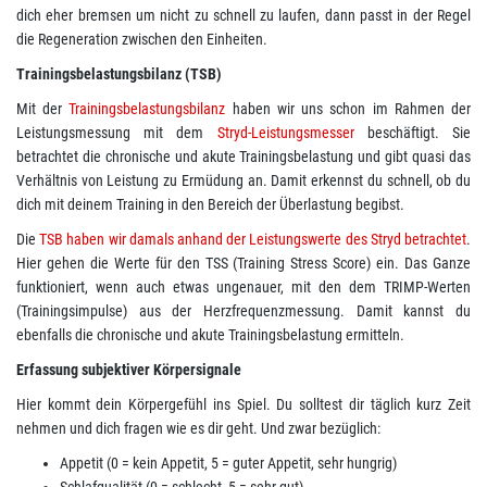
dich eher bremsen um nicht zu schnell zu laufen, dann passt in der Regel
die Regeneration zwischen den Einheiten.
Trainingsbelastungsbilanz (TSB)
Mit der
Trainingsbelastungsbilanz
haben wir uns schon im Rahmen der
Leistungsmessung mit dem
Stryd-Leistungsmesser
beschäftigt. Sie
betrachtet die chronische und akute Trainingsbelastung und gibt quasi das
Verhältnis von Leistung zu Ermüdung an. Damit erkennst du schnell, ob du
dich mit deinem Training in den Bereich der Überlastung begibst.
Die
TSB haben wir damals anhand der Leistungswerte des Stryd betrachtet
.
Hier gehen die Werte für den TSS (Training Stress Score) ein. Das Ganze
funktioniert, wenn auch etwas ungenauer, mit den dem TRIMP-Werten
(Trainingsimpulse) aus der Herzfrequenzmessung. Damit kannst du
ebenfalls die chronische und akute Trainingsbelastung ermitteln.
Erfassung subjektiver Körpersignale
Hier kommt dein Körpergefühl ins Spiel. Du solltest dir täglich kurz Zeit
nehmen und dich fragen wie es dir geht. Und zwar bezüglich:
Appetit (0 = kein Appetit, 5 = guter Appetit, sehr hungrig)
Schlafqualität (0 = schlecht, 5 = sehr gut)