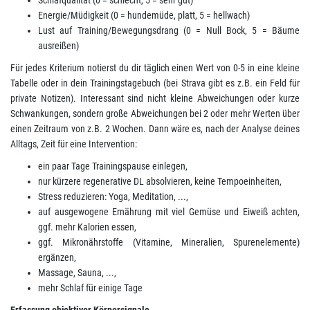
Energie/Müdigkeit (0 = hundemüde, platt, 5 = hellwach)
Lust auf Training/Bewegungsdrang (0 = Null Bock, 5 = Bäume
ausreißen)
Für jedes Kriterium notierst du dir täglich einen Wert von 0-5 in eine kleine
Tabelle oder in dein Trainingstagebuch (bei Strava gibt es z.B. ein Feld für
private Notizen). Interessant sind nicht kleine Abweichungen oder kurze
Schwankungen, sondern große Abweichungen bei 2 oder mehr Werten über
einen Zeitraum von z.B. 2 Wochen. Dann wäre es, nach der Analyse deines
Alltags, Zeit für eine Intervention:
ein paar Tage Trainingspause einlegen,
nur kürzere regenerative DL absolvieren, keine Tempoeinheiten,
Stress reduzieren: Yoga, Meditation, ...,
auf ausgewogene Ernährung mit viel Gemüse und Eiweiß achten,
ggf. mehr Kalorien essen,
ggf. Mikronährstoffe (Vitamine, Mineralien, Spurenelemente)
ergänzen,
Massage, Sauna, ...,
mehr Schlaf für einige Tage
Erfassung objektiver Körpersignale