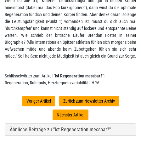
Wenn du alle o.g. Kriterien berücksichtigst und gut in deinen Körper
hineinhörst (dabei mal das Ego kurz ignorierst), dann wirst du die optimale
Regeneration für dich und deinen Körper finden. Aber denke daran: solange
die Leistungsfähigkeit (Punkt 1) vorhanden ist, musst du dich auch mal
"durchkämpfen" und kannst nicht ständig auf lockere und entspannte Beine
warten. Wie schrieb der britische Läufer Brendan Foster in seiner
Biographie? "Alle internationalen Spitzenathleten fühlen sich morgens beim
Aufwachen müde und abends beim Zubettgehen fühlen sie sich sehr
müde." Soll heißen: nicht jede Müdigkeit ist auch gleich ein Grund zur Sorge.
Schlüsselwörter zum Artikel "
Ist Regeneration messbar?
":
Regeneration, Ruhepuls, Herzfrequenzvariabilität, HRV
Voriger Artikel
Zurück zum Newsletter-Archiv
Nächster Artikel
Ähnliche Beiträge zu "Ist Regeneration messbar?"