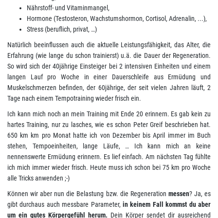
Nährstoff- und Vitaminmangel,
Hormone (Testosteron, Wachstumshormon, Cortisol, Adrenalin, ...),
Stress (beruflich, privat, …)
Natürlich beeinflussen auch die aktuelle Leistungsfähigkeit, das Alter, die
Erfahrung (wie lange du schon trainierst) u.ä. die Dauer der Regeneration.
So wird sich der 40jährige Einsteiger bei 2 intensiven Einheiten und einem
langen Lauf pro Woche in einer Dauerschleife aus Ermüdung und
Muskelschmerzen befinden, der 60jährige, der seit vielen Jahren läuft, 2
Tage nach einem Tempotraining wieder frisch ein.
Ich kann mich noch an mein Training mit Ende 20 erinnern. Es gab kein zu
hartes Training, nur zu lasches, wie es schon Peter Greif beschrieben hat.
650 km km pro Monat hatte ich von Dezember bis April immer im Buch
stehen, Tempoeinheiten, lange Läufe, … Ich kann mich an keine
nennenswerte Ermüdung erinnern. Es lief einfach. Am nächsten Tag fühlte
ich mich immer wieder frisch. Heute muss ich schon bei 75 km pro Woche
alle Tricks anwenden ;-)
Können wir aber nun die Belastung bzw. die Regeneration
messen
? Ja, es
gibt durchaus auch messbare Parameter,
in keinem Fall kommst du aber
um ein gutes Körpergefühl herum.
Dein Körper sendet dir ausreichend