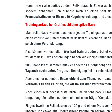
Kommen wir also zurück zu dem Fettverbrauch. Es war auch d
sondern abnahmen. Ich erinnere mich an einen sehr fl
Freundschaftsbecher Eis mit 10 Kugeln verschlang
. Und dies
Trainingsurlaub bei Greif macht eine spitze Nase
Man sollte dazu wissen, dass es in jedem Trainingsurlaub 
einen Verlust von Unterhautfett im Gesicht zu erkennen. Dann 
solch einer Veranstaltung.
Also können wir festhalten:
Wer hart trainiert oder arbeitet v
wir damals in Davos geschlungen haben wie ein Sperrmüllfahrze
2006 habe ich zusammen mit vier anderen Läufer(innen) den
Tag auch noch runter.
Die ganze Besteigung fiel mir sehr leic
Aber dies nur nebenbei.
Entscheidend zum Thema war, dass w
Verhältnis zu den Kalorien, die wir im Aufstieg verbrauchte
Noch eines war höchst erstaunlich. Im Nationalpark Kiliman
Umgehung. So hatte einer der einheimischen Träger "Conjaki"
Eingeschweißt in Folienkissen zu 100 g und einem Preis von 2
unseren Tee etwas auf.
Überraschend konnte ich persönlich n