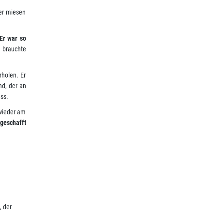
er miesen
Er war so
n brauchte
rholen. Er
nd, der an
uss.
 wieder am
geschafft
, der