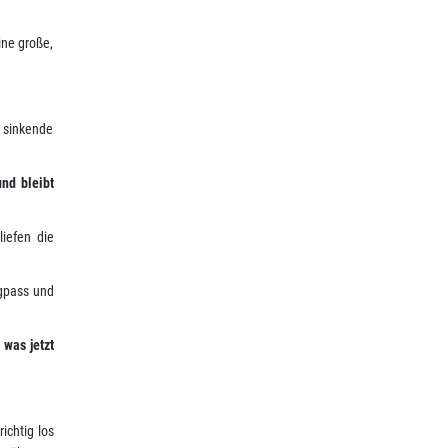
ine große,
sinkende
und bleibt
liefen die
igpass und
 was jetzt
ichtig los