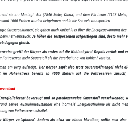
rend sie am Muztagh Ata (7546 Meter, China) und dem Pik Lenin (7123 Meter, K
samt 1000 Proben wurden tiefgefroren und in die Schweiz transportiert.
dingte Stressreaktionen', sie gaben auch Aufschluss über die Energiegewinnung des 
 beim Fettverbrauch:
Je höher die Testpersonen aufgestiegen sind, desto mehr 
ieb dagegen gleich.
rweise greift der Körper als erstes auf die Kohlenhydrat-Depots zurück und e
Fettreserven mehr Sauerstoff als die Verarbeitung von Kohlenhydraten.
man am Berg aufsteigt. '
Der Körper zapft also trotz Sauerstoffmangel nicht d
ft im Höhenstress bereits ab 4000 Metern auf die Fettreserven zurück
',
mezustand
 Energielieferant bevorzugt und so paradoxerweise Sauerstoff verschwendet, w
grund seines Ausnahmezustandes eine 'normale' Energieaufnahme als nicht meh
nnung von Fettreserven schaltet.
Körper zu 'spinnen'. Anders als etwa vor einem Marathon, sollte man also 