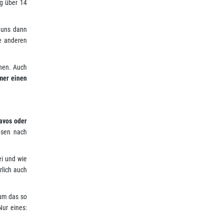
ng über 14
r uns dann
ie anderen
nnen. Auch
mer einen
avos oder
esen nach
ei und wie
rlich auch
rum das so
Nur eines: