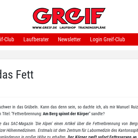
if-Club
Laufberater
Newsletter
Login Greif-Club
das Fett
chwer in das Grübeln. Kann das denn sein, so dachte ich, als mir Manuel Ruiz
 Titel: "Fettverbrennung:
Am Berg spinnt der Körper
" sandte?
hte das SAC-Magazin 'Die Alpen' einen Artikel über die Fettverbrennung von Berg
izer Höhenmedizinern. Erstmals ist dem Zentrum für Labormedizin des Kantonsspi
lveränderung in großer Höhe zu erhalten.
Der Körper zapft sofort Fettreserven an