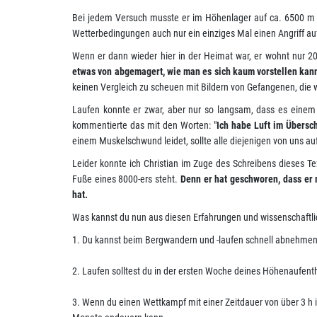
Bei jedem Versuch musste er im Höhenlager auf ca. 6500 m 
Wetterbedingungen auch nur ein einziges Mal einen Angriff au
Wenn er dann wieder hier in der Heimat war, er wohnt nur 2
etwas von abgemagert, wie man es sich kaum vorstellen kan
keinen Vergleich zu scheuen mit Bildern von Gefangenen, die
Laufen konnte er zwar, aber nur so langsam, dass es einem 
kommentierte das mit den Worten: "
Ich habe Luft im Übersc
einem Muskelschwund leidet, sollte alle diejenigen von uns au
Leider konnte ich Christian im Zuge des Schreibens dieses Te
Fuße eines 8000-ers steht.
Denn er hat geschworen, dass er 
hat.
Was kannst du nun aus diesen Erfahrungen und wissenschaft
1. Du kannst beim Bergwandern und -laufen schnell abnehmen
2. Laufen solltest du in der ersten Woche deines Höhenaufent
3. Wenn du einen Wettkampf mit einer Zeitdauer von über 3 h 