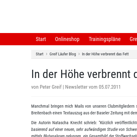
Start
Onlineshop
Trainingspläne
Gre
Start
Greif Läufer Blog
In der Höhe verbrennt das Fett
In der Höhe verbrennt 
von
Peter Greif
| Newsletter vom 05.07.2011
Manchmal bringen mich Mails von unseren Clubmitgliedern s
Breitenbach einen Textauszug aus der Baseler Zeitung mit dem
Die Autorin Natascha Knecht schrieb: "
Kürzlich veröffentlic
basierend auf einer neuen, sehr aufwändigen Studie von Schwe
mittels Blutanalysen gelungen, ein Gesamtbild der Stoffwechse