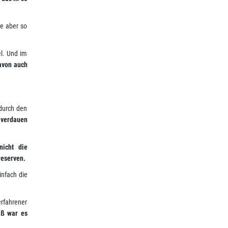
te aber so
el. Und im
davon auch
durch den
 verdauen
nicht die
reserven.
infach die
erfahrener
iß war es