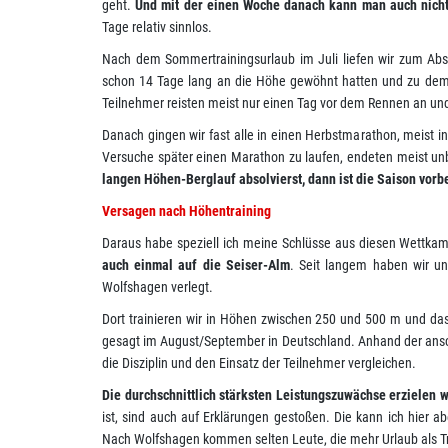
geht.
Und mit der einen Woche danach kann man auch nich
Tage relativ sinnlos.
Nach dem Sommertrainingsurlaub im Juli liefen wir zum Absc
schon 14 Tage lang an die Höhe gewöhnt hatten und zu de
Teilnehmer reisten meist nur einen Tag vor dem Rennen an un
Danach gingen wir fast alle in einen Herbstmarathon, meist in 
Versuche später einen Marathon zu laufen, endeten meist un
langen Höhen-Berglauf absolvierst, dann ist die Saison vorbe
Versagen nach Höhentraining
Daraus habe speziell ich meine Schlüsse aus diesen Wettka
auch einmal auf die Seiser-Alm
. Seit langem haben wir un
Wolfshagen verlegt.
Dort trainieren wir in Höhen zwischen 250 und 500 m und das 
gesagt im August/September in Deutschland. Anhand der ansch
die Disziplin und den Einsatz der Teilnehmer vergleichen.
Die durchschnittlich stärksten Leistungszuwächse erzielen 
ist, sind auch auf Erklärungen gestoßen. Die kann ich hier 
Nach Wolfshagen kommen selten Leute, die mehr Urlaub als Tr