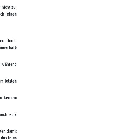
 nicht zu,
ch einen
ern durch
 innerhalb
? Während
am letzten
in keinem
 auch eine
eten damit
 das in so