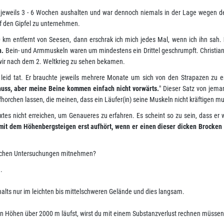
jeweils 3 - 6 Wochen aushalten und war dennoch niemals in der Lage wegen d
f den Gipfel zu unternehmen.
0 km entfernt von Seesen, dann erschrak ich mich jedes Mal, wenn ich ihn sah.
n.
Bein- und Armmuskeln waren um mindestens ein Drittel geschrumpft. Christia
 wir nach dem 2. Weltkrieg zu sehen bekamen.
leid tat. Er brauchte jeweils mehrere Monate um sich von den Strapazen zu e
huss, aber meine Beine kommen einfach nicht vorwärts.
" Dieser Satz von jema
fhorchen lassen, die meinen, dass ein Läufer(in) seine Muskeln nicht kräftigen m
xtes nicht erreichen, um Genaueres zu erfahren. Es scheint so zu sein, dass er
mit dem Höhenbergsteigen erst aufhört, wenn er einen dieser dicken Brocken 
lichen Untersuchungen mitnehmen?
.
halts nur im leichten bis mittelschweren Gelände und dies langsam.
in Höhen über 2000 m läufst, wirst du mit einem Substanzverlust rechnen müssen