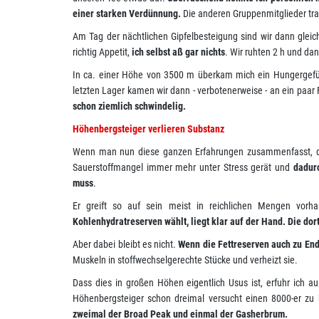
einer starken Verdünnung.
Die anderen Gruppenmitglieder tra
Am Tag der nächtlichen Gipfelbesteigung sind wir dann glei
richtig Appetit,
ich selbst aß gar nichts
. Wir ruhten 2 h und da
In ca. einer Höhe von 3500 m überkam mich ein Hungergefühl
letzten Lager kamen wir dann - verbotenerweise - an ein paar 
schon ziemlich schwindelig.
Höhenbergsteiger verlieren Substanz
Wenn man nun diese ganzen Erfahrungen zusammenfasst, da
Sauerstoffmangel immer mehr unter Stress gerät und
dadur
muss
.
Er greift so auf sein meist in reichlichen Mengen vorh
Kohlenhydratreserven wählt, liegt klar auf der Hand. Die do
Aber dabei bleibt es nicht.
Wenn die Fettreserven auch zu End
Muskeln in stoffwechselgerechte Stücke und verheizt sie.
Dass dies in großen Höhen eigentlich Usus ist, erfuhr ich au
Höhenbergsteiger schon dreimal versucht einen 8000-er zu
zweimal der Broad Peak und einmal der Gasherbrum.