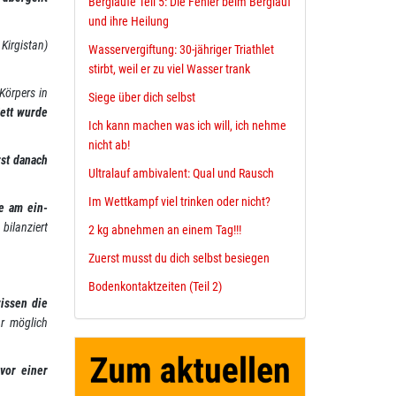
Bergläufe Teil 5: Die Fehler beim Berglauf
und ihre Heilung
irgistan)
Wasservergiftung: 30-jähriger Triathlet
stirbt, weil er zu viel Wasser trank
Körpers in
Siege über dich selbst
Fett wurde
Ich kann machen was ich will, ich nehme
nicht ab!
rst danach
Ultralauf ambivalent: Qual und Rausch
Im Wettkampf viel trinken oder nicht?
ie am ein­
 bilanziert
2 kg abnehmen an einem Tag!!!
Zuerst musst du dich selbst besiegen
Bodenkontaktzeiten (Teil 2)
issen die
r möglich
vor einer