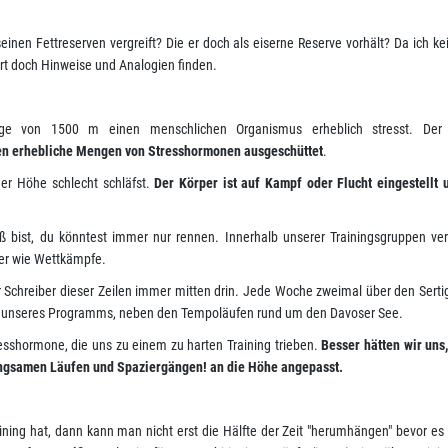
einen Fettreserven vergreift? Die er doch als eiserne Reserve vorhält? Da ich ke
rt doch Hinweise und Analogien finden.
ge von 1500 m einen menschlichen Organismus erheblich stresst. Der 
en erhebliche Mengen von Stresshormonen ausgeschüttet
.
der Höhe schlecht schläfst.
Der Körper ist auf Kampf oder Flucht eingestellt 
ß bist, du könntest immer nur rennen. Innerhalb unserer Trainingsgruppen ver
mer wie Wettkämpfe.
 Schreiber dieser Zeilen immer mitten drin. Jede Woche zweimal über den Sert
e unseres Programms, neben den Tempoläufen rund um den Davoser See.
esshormone, die uns zu einem zu harten Training trieben.
Besser hätten wir uns,
 langsamen Läufen und Spaziergängen! an die Höhe angepasst.
ing hat, dann kann man nicht erst die Hälfte der Zeit "herumhängen" bevor es r