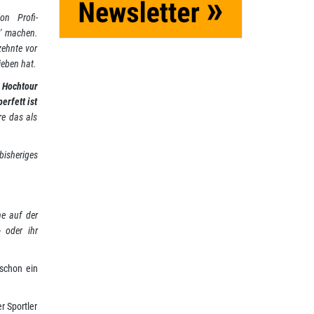
on Profi-
r' machen.
zehnte vor
ieben hat.
 Hochtour
erfett ist
re das als
bisheriges
he auf der
 oder ihr
 schon ein
r Sportler