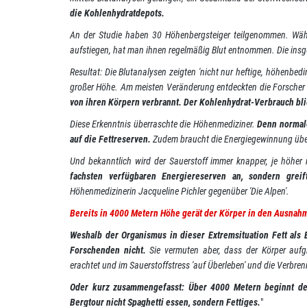
die Kohlenhydratdepots.
An der Studie haben 30 Höhenbergsteiger teilgenommen. Wäh
aufstiegen, hat man ihnen regelmäßig Blut entnommen. Die insge
Resultat: Die Blutanalysen zeigten 'nicht nur heftige, höhenbe
großer Höhe. Am meisten Veränderung entdeckten die Forscher
von ihren Körpern verbrannt. Der Kohlenhydrat-Verbrauch bl
Diese Erkenntnis überraschte die Höhenmediziner.
Denn normale
auf die Fettreserven.
Zudem braucht die Energiegewinnung über 
Und bekanntlich wird der Sauerstoff immer knapper, je höher 
fachsten verfügbaren Energiereserven an, sondern grei
Höhenmedizinerin Jacqueline Pichler gegenüber 'Die Alpen'.
Bereits in 4000 Metern Höhe gerät der Körper in den Ausnah
Weshalb der Organismus in dieser Extremsituation Fett als
Forschenden nicht.
Sie vermuten aber, dass der Körper auf
erachtet und im Sauerstoffstress 'auf Überleben' und die Verbre
Oder kurz zusammengefasst: Über 4000 Metern beginnt der 
Bergtour nicht Spaghetti essen, sondern Fettiges.
"