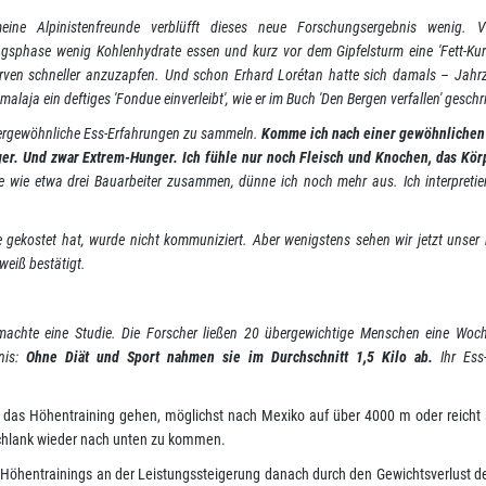
ine Alpinistenfreunde verblüfft dieses neue Forschungsergebnis wenig. V
ngsphase wenig Kohlenhydrate essen und kurz vor dem Gipfelsturm eine 'Fett-Ku
erven schneller anzuzapfen. Und schon Erhard Lorétan hatte sich damals – Jahr
laja ein deftiges 'Fondue einverleibt', wie er im Buch 'Den Bergen verfallen' geschr
ßergewöhnliche Ess-Erfahrungen zu sammeln.
Komme ich nach einer gewöhnlichen
ger. Und zwar Extrem-Hunger. Ich fühle nur noch Fleisch und Knochen, das Körp
 wie etwa drei Bauarbeiter zusammen, dünne ich noch mehr aus. Ich interpretie
sie gekostet hat, wurde nicht kommuniziert. Aber wenigstens sehen wir jetzt unser 
eiß bestätigt.
machte eine Studie. Die Forscher ließen 20 übergewichtige Menschen eine Woc
nis:
Ohne Diät und Sport nahmen sie im Durchschnitt 1,5 Kilo ab.
Ihr Ess-
n das Höhentraining gehen, möglichst nach Mexiko auf über 4000 m oder reicht
 schlank wieder nach unten zu kommen.
Höhentrainings an der Leistungssteigerung danach durch den Gewichtsverlust de