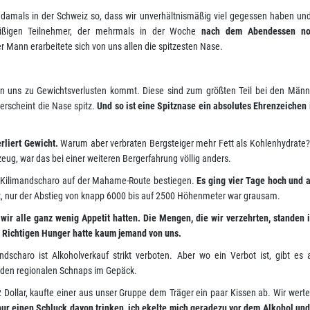
amals in der Schweiz so, dass wir unverhältnismäßig viel gegessen haben und
eißigen Teilnehmer, der mehrmals in der Woche
nach dem Abendessen no
er Mann erarbeitete sich von uns allen die spitzesten Nase.
von uns zu Gewichtsverlusten kommt. Diese sind zum größten Teil bei den Männ
erscheint die Nase spitz.
Und so ist eine Spitznase ein absolutes Ehrenzeichen
erliert Gewicht.
Warum aber verbraten Bergsteiger mehr Fett als Kohlenhydrate
ug, war das bei einer weiteren Bergerfahrung völlig anders.
 Kilimandscharo auf der Mahame-Route bestiegen.
Es ging vier Tage hoch und 
ht, nur der Abstieg von knapp 6000 bis auf 2500 Höhenmeter war grausam.
ir alle ganz wenig Appetit hatten. Die Mengen, die wir verzehrten, standen 
n. Richtigen Hunger hatte kaum jemand von uns.
dscharo ist Alkoholverkauf strikt verboten. Aber wo ein Verbot ist, gibt es
, den regionalen Schnaps im Gepäck.
 Dollar, kaufte einer aus unser Gruppe dem Träger ein paar Kissen ab. Wir wert
ur einen Schluck davon trinken, ich ekelte mich geradezu vor dem Alkohol und