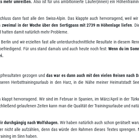
ts mehr umreißen.
Also ist für uns ambitionierte Läufer(innen) ein Höhentraini
hluss dann fast alle den Swiss-Alpin. Das klappte auch hervorragend, weil wi
m
zweimal in der Woche über den Sertigpass mit 2739 m Höhenlage liefen
. D
d hatten damit natürlich mehr Probleme.
Berlin und wir erzielten fast alle unterdurchschnittliche Resultate in diesem Re
befriedigend. Für uns stand damals und auch heute noch fest:
Wenn du im Som
i.
mpfresultaten gezogen und
das war es dann auch mit den vielen Reisen nach D
seren Herbsttrainingsurlaub in den Harz, in die Nähe meiner Heimatstadt Se
klappt hervorragend. Wir sind im Februar in Spanien, im März/April in der Türk
ließend gelaufenen Zeiten kann man die Qualität der Trainingsurlaube und natü
wir durchgängig nach Wolfshagen.
Wir haben natürlich auch schon gerätselt wa
aber nicht alle aufzählen, denn das würde den Rahmen dieses Textes sprengen. 
aining im Sinn haben.