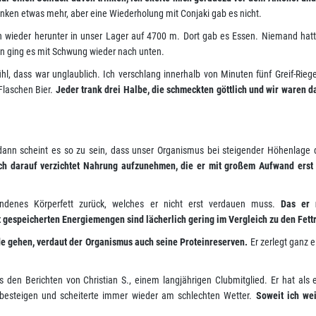
nken etwas mehr, aber eine Wiederholung mit Conjaki gab es nicht.
ch wieder herunter in unser Lager auf 4700 m. Dort gab es Essen. Niemand hat
nn ging es mit Schwung wieder nach unten.
, dass war unglaublich. Ich verschlang innerhalb von Minuten fünf Greif-Rieg
Flaschen Bier.
Jeder trank drei Halbe, die schmeckten göttlich und wir waren 
nn scheint es so zu sein, dass unser Organismus bei steigender Höhenlage 
ch darauf verzichtet Nahrung aufzunehmen, die er mit großem Aufwand erst
andenes Körperfett zurück, welches er nicht erst verdauen muss.
Das er 
rt gespeicherten Energiemengen sind lächerlich gering im Vergleich zu den Fett
e gehen, verdaut der Organismus auch seine Proteinreserven.
Er zerlegt ganz e
s den Berichten von Christian S., einem langjährigen Clubmitglied. Er hat als 
 besteigen und scheiterte immer wieder am schlechten Wetter.
Soweit ich we