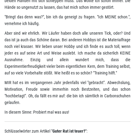
beiden Händen mit sich schleppen muss. Das wollte ich schon immer. Die
Hände so ungenutzt zu lassen, das hat mich schon immer gestört.
"Bringt das denn was?", bin ich da geneigt zu fragen. "Ich MEINE schon.",
vernehme ich häufig.
Aber sind wir ehrlich. Wir Läufer haben doch alle unseren Tick, oder? Und
das ist ja auch das Schöne daran. Bei anderen Hobbys ist die Materialfrage
noch viel krasser. Wir lieben unser Hobby und ich finde es auch toll, wenn
jeder es auf seine Art und Weise auslebt. Ich mache da sicherlich KEINE
Ausnahme. Einzig und allein wundert mich, dass die
Experimentierfreudigkeit vieler beim eigentlichen Kern, dem Training selbst,
auf so viele Vorbehalte stößt. Wie heißt es so schön? "Training hilft."
MIR hat es im vergangenen Jahr jedenfalls viel "gebracht". Abwechslung,
Motivation, Freude sowie immerhin noch Bestzeiten, und das schon
"hochbetagt". Oh, da fällt es mir auf: die bin ich sämtlich in Carbonschuhen
gelaufen.
In diesem Sinne: Probiert mal was aus!
Schlüsselwörter zum Artikel "
Guter Rat ist teuer?
":