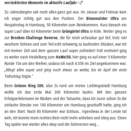
verrücktesten Momente im aktuelle Laufjahr :-)"
Zu Jahresbeginn sah noch alles ganz gut aus. Im Januar und Februar kam
ich sogar richtig gut aus den Pushen. Der
Binnenalster Ultra
am
Neujahrstag in Hamburg, 50 Kilometer zum Reinkommen. Kurz danach ein
super Lauf über 63 Kilometer beim
Grüngü
rtel Ultra
in Köln. Weiter ging es
zur
Brocken Challenge Reverse
, die für mich unfassbar gut lief, trotz viel
weichem Schnee und zum Teil echt schwierig zu laufenden Stücken, war ich
mit meiner Zeit und dem ganzen Lauf super zufrieden! Voll motiviert ging
es weiter nach Heidelberg zum
HaWei50
, hier ging es auf einer 5 Kilometer
Runde 10x um den Weiher, sodass ich nach 4:35h im Ziel angekommen war.
„Klingt alles super und ging noch etwas so weiter, bis im April der erste
Tiefschlag folgte.“
Beim
Grünen Ring 200
, also 2x rund um meine Lieblingsstadt Hamburg
wollte ich das erste Mal 200 Kilometer laufen. Mit den ganzen
Erfolgserlebnissen im Rücken und der Tatsache, dass ich zuvor schon 3x die
einfache Strecke von 100 Kilometer um Hamburg geschafft hatte, ging ich
an den Start. Nach 80 Kilometer war Schluss… Irgendwas in der Leiste tat
weh, ich konnte mein rechtes Bein nicht mehr anheben und stieg aus. Einen
Tag später war wieder alles okay und die Schmerzen weg...