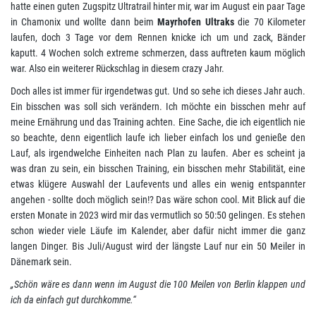
hatte einen guten Zugspitz Ultratrail hinter mir, war im August ein paar Tage
in Chamonix und wollte dann beim
Mayrhofen Ultraks
die 70 Kilometer
laufen, doch 3 Tage vor dem Rennen knicke ich um und zack, Bänder
kaputt. 4 Wochen solch extreme schmerzen, dass auftreten kaum möglich
war. Also ein weiterer Rückschlag in diesem crazy Jahr.
Doch alles ist immer für irgendetwas gut. Und so sehe ich dieses Jahr auch.
Ein bisschen was soll sich verändern. Ich möchte ein bisschen mehr auf
meine Ernährung und das Training achten. Eine Sache, die ich eigentlich nie
so beachte, denn eigentlich laufe ich lieber einfach los und genieße den
Lauf, als irgendwelche Einheiten nach Plan zu laufen. Aber es scheint ja
was dran zu sein, ein bisschen Training, ein bisschen mehr Stabilität, eine
etwas klügere Auswahl der Laufevents und alles ein wenig entspannter
angehen - sollte doch möglich sein!? Das wäre schon cool. Mit Blick auf die
ersten Monate in 2023 wird mir das vermutlich so 50:50 gelingen. Es stehen
schon wieder viele Läufe im Kalender, aber dafür nicht immer die ganz
langen Dinger. Bis Juli/August wird der längste Lauf nur ein 50 Meiler in
Dänemark sein.
„Schön wäre es dann wenn im August die 100 Meilen von Berlin klappen und
ich da einfach gut durchkomme.“