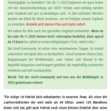
Trainingsplan zu bestellen? Am 28.11.2022 beginnen wir ganz locker
mit der Saisonvorbereitung auf 2023! Tempo und Umfang werden
jetzt moderat und gut zu bewältigen sein. In den nächsten Wochen
werden wir Stück für Stück anziehen, um im Frühjahr unsere Topform
zu erreichen.
Bestelle jetzt deinen Plan und starte sofort!
Wir haben für dich auch ein spezielles Angebot vorbereitet.
Wenn du
bis zum 30.11.2022 deinen Greif-Jahresplan bestellst, dann sparst
du 15 Euro!
Du zahlst im ersten Mitgliedsjahr €134,- statt €149,-!
Die Greif-Community ist schon eine verschworene Truppe. Es macht
unheimlich viel Spaß dies zu beobachten. Durch unseren Strava-Club,
Begegnungen bei Wettkämpfen, usw. haben sich überall in der
Republik Grüppchen und Gruppen gebildet, die regelmäßig zusammen
trainieren und sich austauschen.
Werde Teil der Greif-Community und lass uns die Wettkämpfe in
2023 gemeinsam rocken!
"Für einige ist Patrick kein unbekannter in unserem Team. Als einer der
Laufverrücktesten der weit mehr als 60 Ultras- sowie 120 Marathons
hinter sich hat, gibt auch Patrick euch einen kleinen Einblick über seine