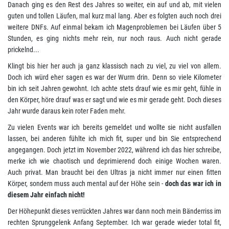
Danach ging es den Rest des Jahres so weiter, ein auf und ab, mit vielen
guten und tollen Läufen, mal kurz mal lang. Aber es folgten auch noch drei
weitere DNFs. Auf einmal bekam ich Magenproblemen bei Läufen über 5
Stunden, es ging nichts mehr rein, nur noch raus. Auch nicht gerade
prickelnd...
Klingt bis hier her auch ja ganz klassisch nach zu viel, zu viel von allem.
Doch ich würd eher sagen es war der Wurm drin. Denn so viele Kilometer
bin ich seit Jahren gewohnt. Ich achte stets drauf wie es mir geht, fühle in
den Körper, höre drauf was er sagt und wie es mir gerade geht. Doch dieses
Jahr wurde daraus kein roter Faden mehr.
Zu vielen Events war ich bereits gemeldet und wollte sie nicht ausfallen
lassen, bei anderen fühlte ich mich fit, super und bin Sie entsprechend
angegangen. Doch jetzt im November 2022, während ich das hier schreibe,
merke ich wie chaotisch und deprimierend doch einige Wochen waren.
Auch privat. Man braucht bei den Ultras ja nicht immer nur einen fitten
Körper, sondern muss auch mental auf der Höhe sein -
doch das war ich in
diesem Jahr einfach nicht!
Der Höhepunkt dieses verrückten Jahres war dann noch mein Bänderriss im
rechten Sprunggelenk Anfang September. Ich war gerade wieder total fit,