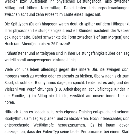
Wecken bzw. Aufstehen ihr physisches Leistungshoch, also zwischen
Mittag und frühem Nachmittag. Dabei traten Leistungsschwankungen
zwischen acht und zehn Prozent im Laufe eines Tages auf.
Die Spättypen (Eulen) hingegen waren deutlich später auf dem Höhepunkt
ihrer physischen Leistungsfähigkeit: erst elf Stunden nachdem der Wecker
geklingelt hatte. Dabei schwankte die Form zwischen Tief (am Morgen) und
Hoch (am Abend) um bis zu 26 Prozent!
Frühaufsteher und Mitteltypen sind in ihrer Leistungsfähigkeit über den Tag
verteilt somit ausgewogener leistungsfähig.
Viele von uns leben allerdings gegen ihre innere Uhr. Sie zwingen sich,
morgens wach zu werden oder es abends zu bleiben, überwinden sich zum
Sport, obwohl der Biorhythmus dagegen spricht. Leider ist es aufgrund der
Vielzahl von Verpflichtungen (z.B. Arbeitsbeginn, schulpflichtige Kinder in
der Familie, …) im Alltag nicht leicht, verstärkt auf unsere innere Uhr zu
hören.
Hilfreich kann es jedoch sein, sein eigenes Training entsprechend seinem
Biorhythmus am Tag zu planen und zu absolvieren. Noch interessanter, sich
entsprechende Wettkämpfe herauszusuchen. Es ist kaum davon
auszugehen, dass der Eulen-Typ seine beste Performance bei einem Start