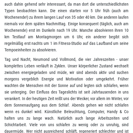
auch dahin gehend sehr interessant, da man dort die unterschiedlichsten
Typen beobachten kann. Die einen starten vor 5 Uhr früh (auch am
Wochenende!) zu ihrem langen Lauf von 35 oder 40 km. Die anderen laufen
niemals vor dem späten Nachmittag. Einige konsequent (täglich, auch am
Wochenende) erst im Dunkeln nach 19 Uhr. Manche absolvieren ihren 10
km Testlauf am Montagmorgen um 6 Uhr, ein anderer begibt sich
regelmäßig erst nachts um 1 im Fitness-Studio auf das Laufband um seine
Tempoeinheiten zu absolvieren.
Tag und Nacht, Neumond und Vollmond, die vier Jahreszeiten - unser
komplettes Leben verläuft in Zyklen. Unser körperlicher Zustand wechselt
zwischen energiegeladen und müde, wir sind abends aktiv und suchen
morgens vergeblich Energie und Motivation oder umgekehrt. Früher
wachten die Menschen mit der Sonne auf und legten sich schlafen, wenn
sie unterging. Der Einfluss des Tageslichts ist seit Jahrtausenden in uns
verankert. In der heutigen Zeit reißt uns der Wecker, vor allem im Winter, vor
dem Sonnenaufgang aus dem Schlaf. Abends gehen wir nicht schlafen
wenn es dunkel wird. Künstliche Beleuchtung, Computer, Handy & Co
halten uns zu lange wach. Natürlich auch lange Arbeitszeiten und
Schichtarbeit. Viele von uns schlafen zu wenig oder zu unruhig, sind
dauermüde. Wer nicht ausreichend schläft, regeneriert schlechter und ist