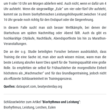
um 9 oder 10 Uhr am Morgen abliefern wird. Auch nicht, wenn er dafür um 4
Uhr aufsteht. Wenn die siegeswillige „Eule“ um vier oder fünf Uhr aufsteht,
kommt sie zu ihrem biorhythmischen Leistungshöhepunkt zwischen 14 und
16 Uhr gerade noch richtig für den Endspurt oder die Siegerehrung.
In diesem Falle sucht man sich besser Wettkämpfe, bei denen der
Startschuss am späten Nachmittag oder Abend fällt. Auch da gibt es
hochkarätige Cityläufe, Nachtläufe, Abendsportfeste bis hin zu Marathon-
Veranstaltungen.
Die an der o.g. Studie beteiligten Forscher betonen ausdrücklich, dass
Training die eine Sache ist, man aber auch wissen müsse, wann man die
beste Leistung abrufen kann! Dies spielt für die Trainingsqualität eine große
Rolle. So empfehlen sie selbst für Frühaufsteher die morgendliche Einheit
höchstens als „Wachmacher“ und für das Grundlagentraining, jedoch nicht
als effiziente Schlüsseleinheit im Trainingsprozess.
Quellen:
datasport.com, beatyesterday.org
Schlüsselwörter zum Artikel "
Biorhythmus und Leistung
":
Biorhythmus, Leistung, Lerchen, Eulen