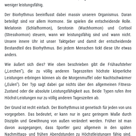
weniger leistungsfähig.
Der Biorhythmus beeinflusst dabei massiv unseren Organismus. Daran
beteiligt sind vor allem Hormone. Sie spielen die entscheidende Rolle.
Melatonin (Schlafhormon), Serotonin (Wachhormon) und Cortisol
(Stresshormon) steuern, wann wir leistungsfähig sind und wann nicht.
Unsere innere Uhr ist unser Taktgeber und damit der entscheidende
Bestandteil des Biorhythmus. Bei jedem Menschen tickt diese Uhr etwas
anders.
Wie äußert sich dies? Wie oben beschrieben gibt die Frühaufsteher
(„Lerchen“), die zu völlig anderen Tageszeiten höchste körperliche
Leistungen erbringen können als die Morgenmuffel oder Nachtschwärmer
(„Eulen“). Der Typ sagt dabei gar nichts über den allgemeinen Fitness-
Zustand oder die absolute Leistungsfähigkeit aus. Beide Typen rufen ihre
Höchst-Leistungen nur zu völlig anderen Tageszeiten ab.
Der Grund ist recht einfach. Der Biorhythmus ist genetisch für jeden von uns
vorgegeben. Das bedeutet, er kann nur in ganz geringem Maße durch
Disziplin und Gewöhnung von außen verändert werden. Früher ist man
davon ausgegangen, dass Sportler ganz allgemein in den späten
Nachmittags- und frühen Abendstunden zu Höchstleistungen fähig sind.