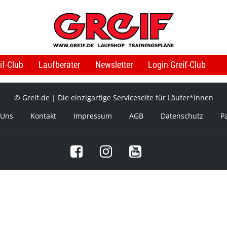
if-Club
Laufberater
Newsletter
Login Greif-Club
© Greif.de | Die einzigartige Serviceseite für Läufer*Innen
 Uns
Kontakt
Impressum
AGB
Datenschutz
P